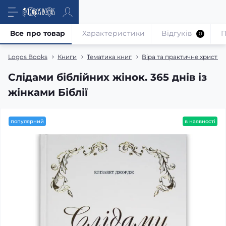
Все про товар
Характеристики
Відгуків
П
0
Logos Books
Книги
Тематика книг
Віра та практичне христи
Слідами біблійних жінок. 365 днів із
жінками Біблії
популярний
в наявності