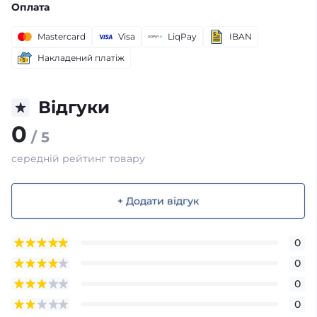
Оплата
Mastercard
Visa
LiqPay
IBAN
Накладений платіж
Відгуки
0
/ 5
середній рейтинг товару
+ Додати відгук
0
0
0
0