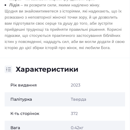
Лідія
– як розкрити сили, якими наділено жінку.
Щодня ви знайомитиметеся з історіями, які надихають, що їх
розказано з неповторної жіночої точки зору, й це дозволить
вам підготувати своє серце та душу до того, аби зустріти
прийдешні труднощі та прийняти правильні рішення. Корисні
підказки, що стосуються практичного застосування біблійних
істин у повсякденні, нададуть сил, аби ви могли додати й свою
історію до цієї збірки історій про жінок, які любили Бога.
Характеристики
Рік видання
2023
Палітурка
Тверда
К-ть сторінок
372
Вага
0.42кг