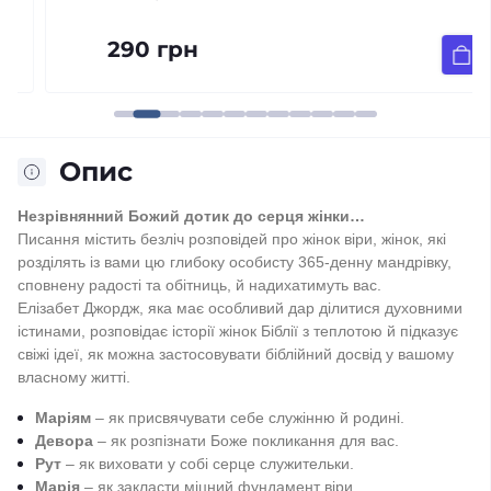
290 грн
Опис
Незрівнянний Божий дотик до серця жінки…
Писання містить безліч розповідей про жінок віри, жінок, які
розділять із вами цю глибоку особисту 365-денну мандрівку,
сповнену радості та обітниць, й надихатимуть вас.
Елізабет Джордж, яка має особливий дар ділитися духовними
істинами, розповідає історії жінок Біблії з теплотою й підказує
свіжі ідеї, як можна застосовувати біблійний досвід у вашому
власному житті.
Маріям
– як присвячувати себе служінню й родині.
Девора
– як розпізнати Боже покликання для вас.
Рут
– як виховати у собі серце служительки.
Марія
– як закласти міцний фундамент віри.