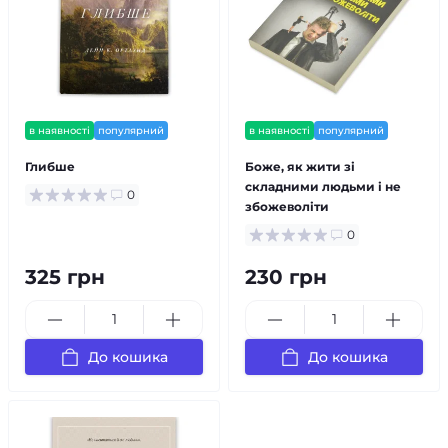
в наявності
популярний
в наявності
популярний
Глибше
Боже, як жити зі
складними людьми і не
0
збожеволіти
0
325 грн
230 грн
До кошика
До кошика