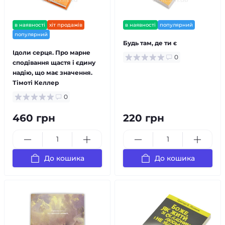
в наявності
хіт продажів
в наявності
популярний
популярний
Будь там, де ти є
Ідоли серця. Про марне
0
сподівання щастя і єдину
надію, що має значення.
Тімоті Келлер
0
460 грн
220 грн
До кошика
До кошика