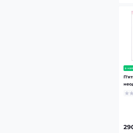
в ная
П'я
нео
29