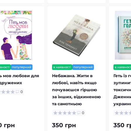
вності
популярний
в наявності
популярний
в наявност
ть мов любови для
Небажана. Жити в
Геть із 
дружених
любові, навіть якщо
зупинит
почуваєшся гіршою
токсичн
0
за інших, відкиненою
Дженни
та самотньою
украин
0
0 грн
350 грн
350 г