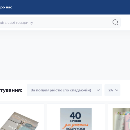
ро нас
тування: