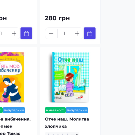
рн
280 грн
і
популярний
в наявності
популярний
ов вибачення.
Отче наш. Молитва
епмен
хлопчика
ер Томас