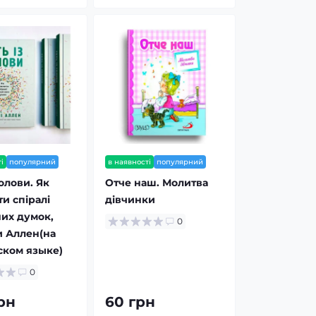
і
популярний
в наявності
популярний
голови. Як
Отче наш. Молитва
и спіралі
дівчинки
их думок,
0
 Аллен(на
ском языке)
0
рн
60 грн