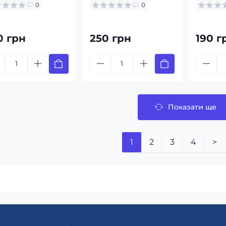
0
0
0 грн
250 грн
190 г
Показати ще
1
2
3
4
>