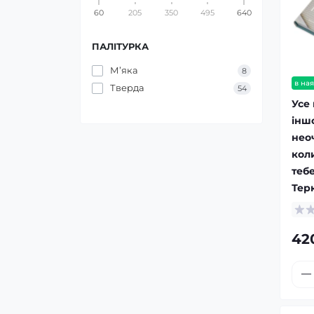
60
205
350
495
640
ПАЛІТУРКА
Мʼяка
8
в ная
Тверда
54
Усе 
інш
нео
кол
тебе
Тер
42