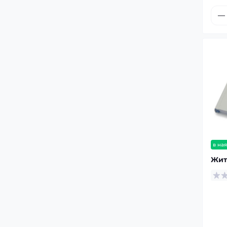
в ная
Жит