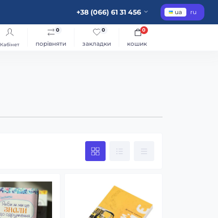
+38 (066) 61 31 456
ua
ru
0
0
0
порівняти
закладки
кошик
Кабінет