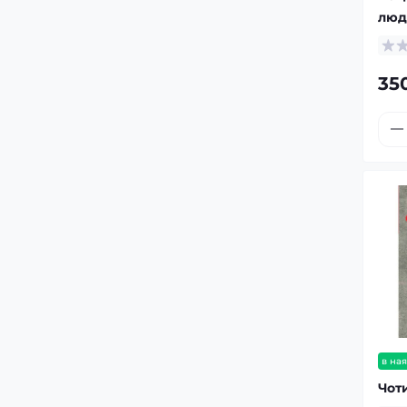
люд
35
в ная
Чот