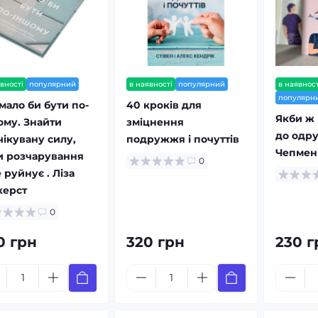
вності
популярний
в наявності
популярний
в наявност
популярн
мало би бути по-
40 кроків для
Якби ж 
ому. Знайти
зміцнення
до одру
чікувану силу,
подружжя і почуттів
Чепмен
и розчарування
0
 руйнує . Ліза
керст
0
0 грн
320 грн
230 г