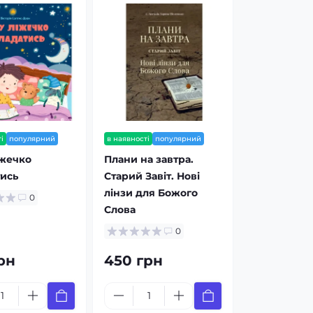
і
популярний
в наявності
популярний
іжечко
Плани на завтра.
ись
Старий Завіт. Нові
лінзи для Божого
0
Слова
0
рн
450 грн