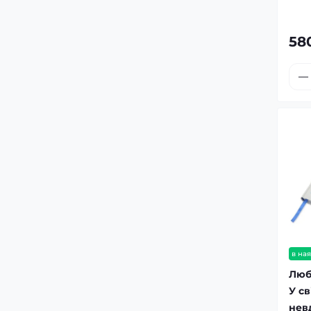
58
в ная
Люби
У св
нев