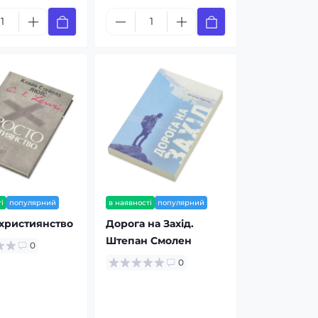
і
популярний
в наявності
популярний
християнство
Дорога на Захід.
Штепан Смолен
0
0