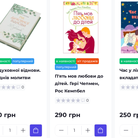
вності
популярний
в наявності
хіт продажів
в наявност
популярний
духовної віднови.
Час у л
П'ять мов любови до
 днів молитви
вкладат
дітей. Гері Чепмен,
0
Рос Кемпбел
0
0 грн
290 грн
250 г