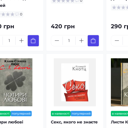
0
ей
0
0 грн
420 грн
290 г
вності
популярний
в наявності
популярний
в наявност
ири любові
Секс, якого не знаєте
Листи 