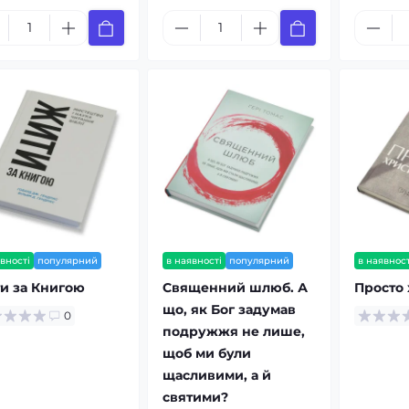
вності
популярний
в наявності
популярний
в наявност
и за Книгою
Священний шлюб. А
Просто 
що, як Бог задумав
0
подружжя не лише,
щоб ми були
щасливими, а й
святими?