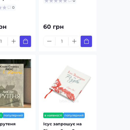
0
0
рн
60 грн
і
популярний
в наявності
популярний
Крутеня
Ісус запрошує на