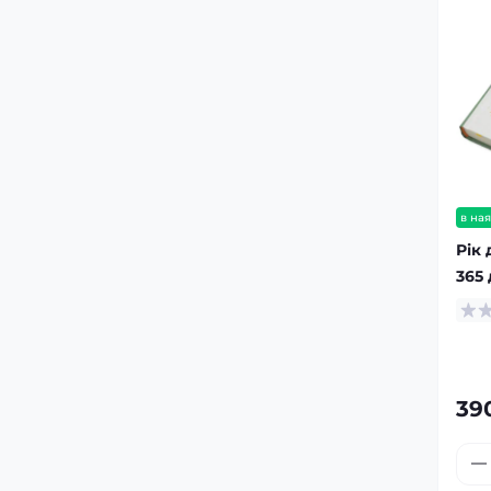
в ная
Рік 
365
39