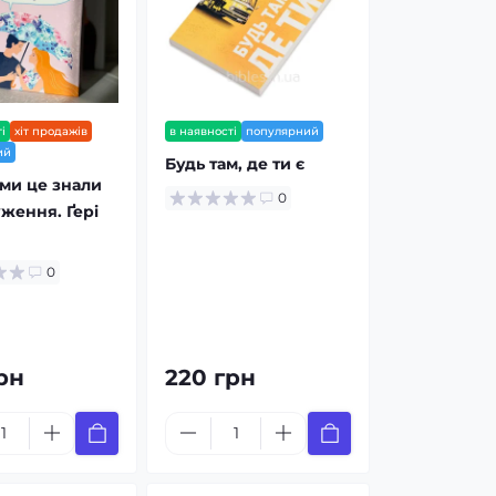
і
хіт продажів
в наявності
популярний
ий
Будь там, де ти є
ми це знали
0
ження. Ґері
0
рн
220 грн