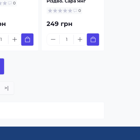
Різдво. Сара Янг
0
0
рн
249 грн
>|