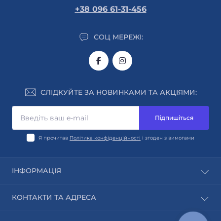
+38 096 61-31-456
СОЦ МЕРЕЖІ:
СЛІДКУЙТЕ ЗА НОВИНКАМИ ТА АКЦІЯМИ:
Підпишіться
Я прочитав
Політика конфіденційності
і згоден з вимогами
ІНФОРМАЦІЯ
Автори
КОНТАКТИ ТА АДРЕСА
Виробники
Блог
м. Київ