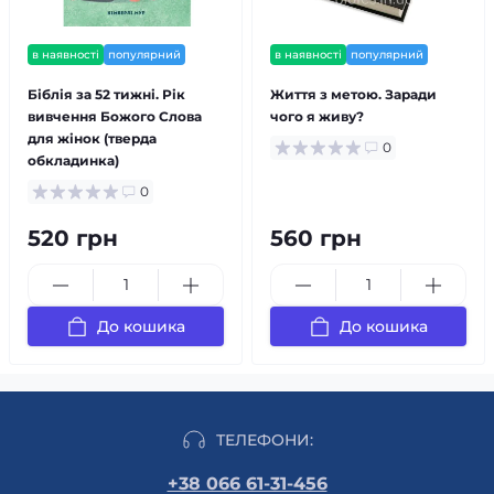
в наявності
популярний
в наявності
популярний
Біблія за 52 тижні. Рік
Життя з метою. Заради
вивчення Божого Слова
чого я живу?
для жінок (тверда
0
обкладинка)
0
520 грн
560 грн
До кошика
До кошика
ТЕЛЕФОНИ:
+38 066 61-31-456