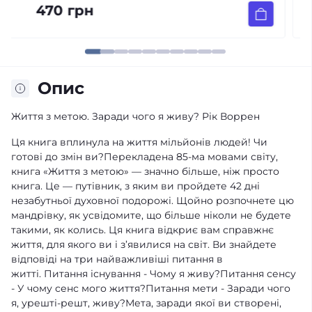
420 грн
Опис
Життя з метою. Заради чого я живу? Рік Воррен
Ця книга вплинула на життя мільйонів людей! Чи
готові до змін ви?Перекладена 85-ма мовами світу,
книга «Життя з метою» — значно більше, ніж просто
книга. Це — путівник, з яким ви пройдете 42 дні
незабутньої духовної подорожі. Щойно розпочнете цю
мандрівку, як усвідомите, що більше ніколи не будете
такими, як колись. Ця книга відкриє вам справжнє
життя, для якого ви і з’явилися на світ. Ви знайдете
відповіді на три найважливіші питання в
житті. Питання існування - Чому я живу?Питання сенсу
- У чому сенс мого життя?Питання мети - Заради чого
я, урешті-решт, живу?Мета, заради якої ви створені,