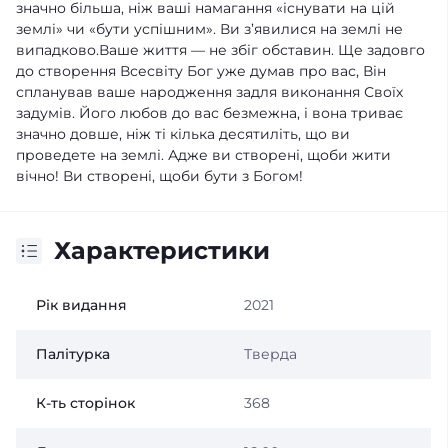
значно більша, ніж ваші намагання «існувати на цій
землі» чи «бути успішним». Ви з’явилися на землі не
випадково.Ваше життя — не збіг обставин. Ще задовго
до створення Всесвіту Бог уже думав про вас, Він
спланував ваше народження задля виконання Своїх
задумів. Його любов до вас безмежна, і вона триває
значно довше, ніж ті кілька десятиліть, що ви
проведете на землі. Адже ви створені, щоби жити
вічно! Ви створені, щоби бути з Богом!
Характеристики
Рік видання
2021
Палітурка
Тверда
К-ть сторінок
368