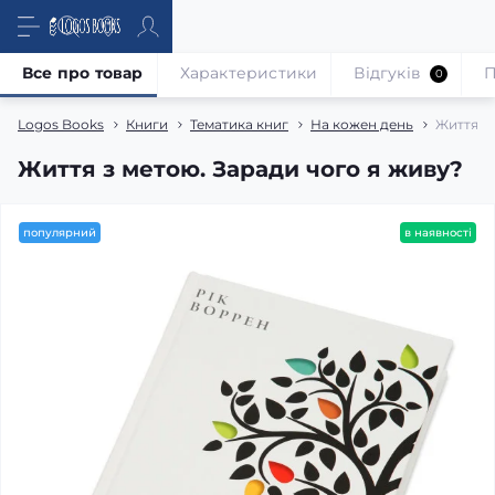
Все про товар
Характеристики
Відгуків
П
0
Logos Books
Книги
Тематика книг
На кожен день
Життя з 
Життя з метою. Заради чого я живу?
популярний
в наявності