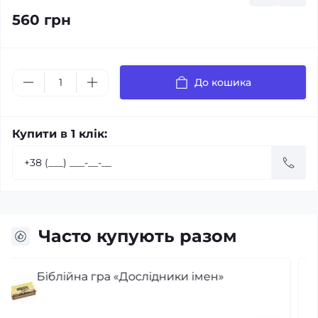
560 грн
До кошика
Купити в 1 клік:
Часто купують разом
Ревна молитва. Бойовий план для
істинної, сфокусованої та стратегічної
жіночої молитви. Прісцилла Шаєр