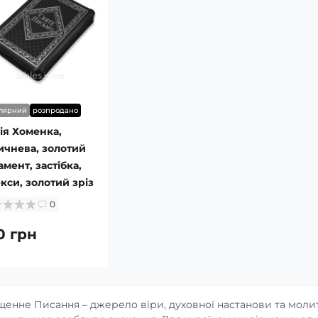
лярний
розпродано
ія Хоменка,
ичнева, золотий
мент, застібка,
кси, золотий зріз
0
0 грн
енне Писання – джерело віри, духовної настанови та молит