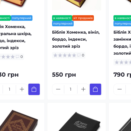
вності
популярний
в наявності
хіт продажів
в наявност
популярний
популярн
ія Хоменка,
Біблія Хоменка, вініл,
Біблія 
уральна шкіра,
бордо, індекси,
замінни
о, індекси,
золотий зріз
бордо, 
тий зріз
золотий
0
0
30 грн
550 грн
790 г