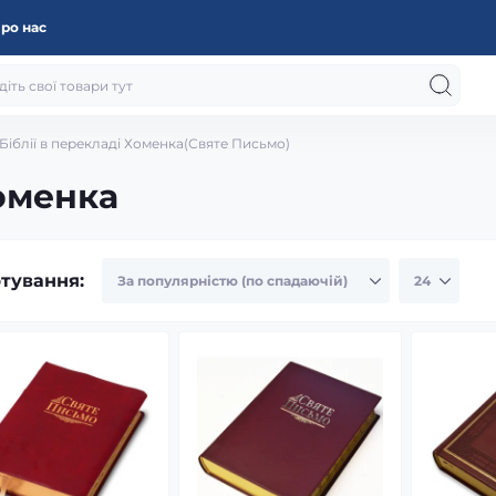
ро нас
Біблії в перекладі Хоменка(Святе Письмо)
Хоменка
тування: