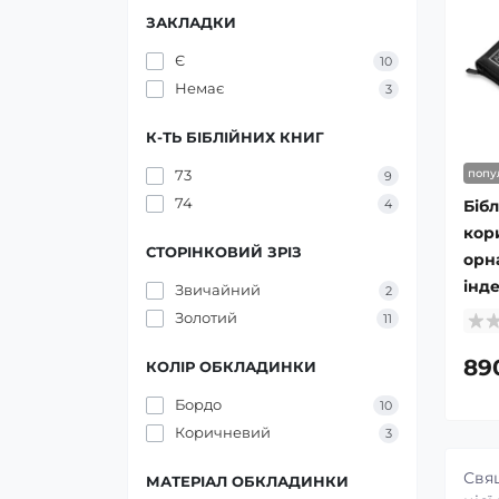
Таблички(серце) 24х24см
ЗАКЛАДКИ
(3)
Апологетика (1)
Є
10
Декоративні таблички
Немає
3
На кожен день (2)
41х29см (9)
К-ТЬ БІБЛІЙНИХ КНИГ
Служіння (2)
73
попу
9
74
4
Бібл
Теологія (2)
кор
СТОРІНКОВИЙ ЗРІЗ
орна
Християнське життя (5)
інде
Звичайний
2
Золотий
11
Психологія (9)
89
КОЛІР ОБКЛАДИНКИ
Художні християнські
Бордо
10
книги (9)
Коричневий
3
Свящ
МАТЕРІАЛ ОБКЛАДИНКИ
Пісенники (3)