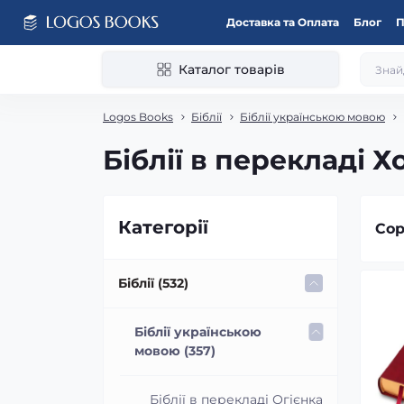
Доставка та Оплата
Блог
П
Каталог товарів
Logos Books
Біблії
Біблії українською мовою
Біблії в перекладі 
Категорії
Сор
Біблії (532)
Біблії українською
мовою (357)
Біблії в перекладі Огієнка