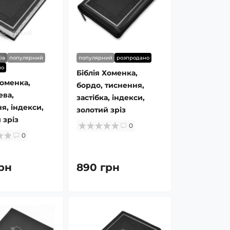
ів
популярний
популярний
розпродано
но
Біблія Хоменка,
Хоменка,
бордо, тиснення,
ева,
застібка, індекси,
я, індекси,
золотий зріз
 зріз
0
0
рн
890 грн