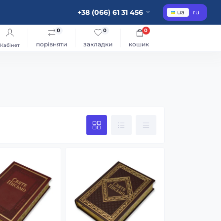
+38 (066) 61 31 456
ua
ru
0
0
0
порівняти
закладки
кошик
Кабінет