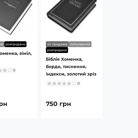
ий
розпродано
хіт продажів
популярний
розпродано
оменка, вініл,
Біблія Хоменка,
бордо, тиснення,
0
індекси, золотий зріз
0
рн
750 грн