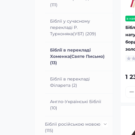
(111)
в ная
Біблії у сучасному
Бібл
перекладі Р.
Турконяка(УБТ) (209)
нат
борд
золо
Біблії в перекладі
Хоменка(Святе Письмо)
(13)
1 2
Біблії в перекладі
Філарета (2)
Англо-Українські Біблії
(10)
Біблії російською мовою
(115)