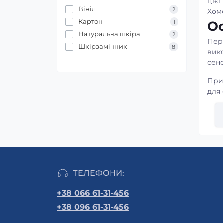
цієї
Вініл
2
Хом
Картон
1
Ос
Натуральна шкіра
2
Пер
Шкірзамінник
8
вико
сенс
При 
для
вір
істо
Вид
прац
Дл
Книг
ТЕЛЕФОНИ:
праг
+38 066 61-31-456
Зав
+38 096 61-31-456
в ка
прак