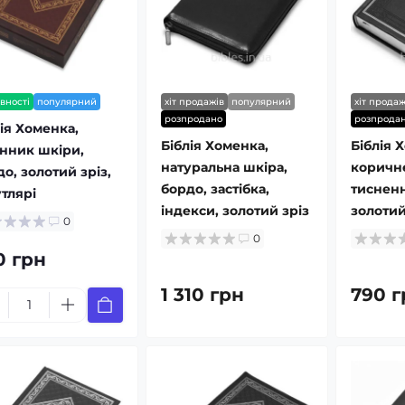
вності
популярний
хіт продажів
популярний
хіт продаж
розпродано
розпрода
ія Хоменка,
Біблія Хоменка,
Біблія 
інник шкіри,
натуральна шкіра,
коричн
о, золотий зріз,
бордо, застібка,
тисненн
тлярі
індекси, золотий зріз
золотий
0
0
0 грн
1 310 грн
790 г