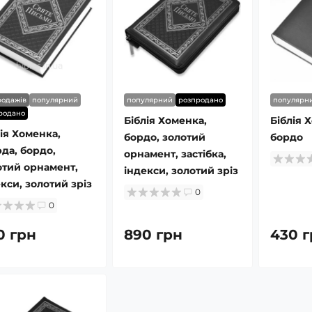
родажів
популярний
популярний
розпродано
популярн
родано
Біблія Хоменка,
Біблія Х
ія Хоменка,
бордо, золотий
бордо
да, бордо,
орнамент, застібка,
отий орнамент,
індекси, золотий зріз
кси, золотий зріз
0
0
0 грн
890 грн
430 г