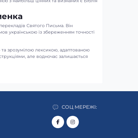
ією з найбільш цінних та визнаних є Біблія
менка
перекладів Святого Письма. Він
мов українською із збереженням точності
ю та зрозумілою лексикою, адаптованою
струкціями, але водночас залишається
ово, яке допомагає краще зрозуміти
о-Католицькою Церквою. Над ним
вважається вивіреним та надійним.
аді Івана Хоменка
ростання. Вона буде зручною для тих, хто
СОЦ МЕРЕЖІ:
тати текст без додаткових тлумачень.
систематичного вивчення Святого Письма
ереклад підходить для церковної