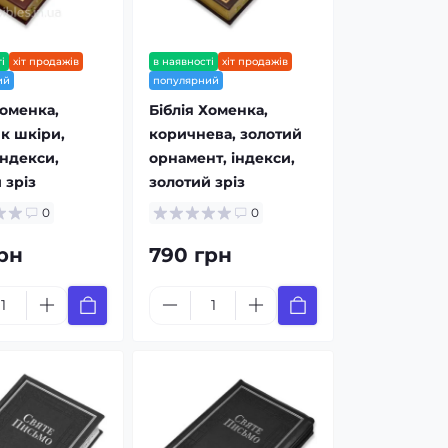
і
хіт продажів
в наявності
хіт продажів
ий
популярний
Хоменка,
Біблія Хоменка,
к шкіри,
коричнева, золотий
індекси,
орнамент, індекси,
 зріз
золотий зріз
0
0
рн
790 грн