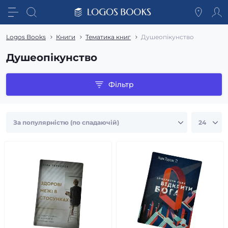
Logos Books
Книги
Тематика книг
Душеопікунство
Душеопікунство
Фільтр