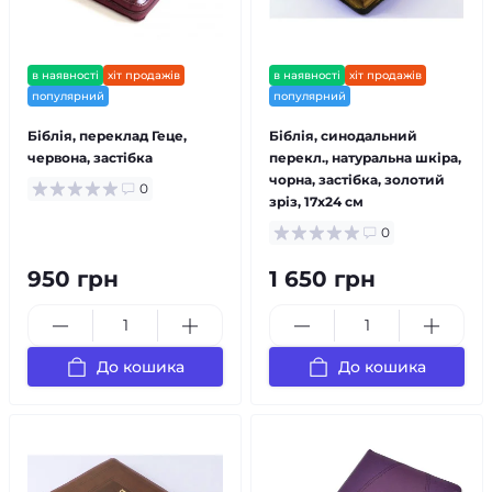
в наявності
хіт продажів
в наявності
хіт продажів
популярний
популярний
Біблія, переклад Геце,
Біблія, синодальний
червона, застібка
перекл., натуральна шкіра,
чорна, застібка, золотий
0
зріз, 17x24 см
0
950 грн
1 650 грн
До кошика
До кошика