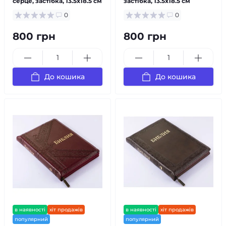
серце, застібка, 13.5x18.5 см
застібка, 13.5x18.5 см
0
0
800 грн
800 грн
До кошика
До кошика
в наявності
хіт продажів
в наявності
хіт продажів
популярний
популярний