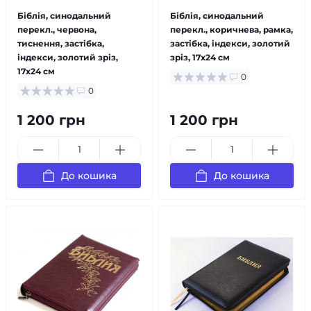
Біблія, синодальний
Біблія, синодальний
перекл., червона,
перекл., коричнева, рамка,
тиснення, застібка,
застібка, індекси, золотий
індекси, золотий зріз,
зріз, 17x24 см
17x24 см
0
0
1 200 грн
1 200 грн
До кошика
До кошика