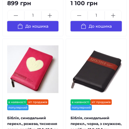
899 грн
1 100 грн
До кошика
До кошика
в наявності
хіт продажів
в наявності
хіт продажів
популярний
популярний
Біблія, синодальний
Біблія, синодальний
перекл., рожева, тиснення
перекл., чорна, з смужкою,