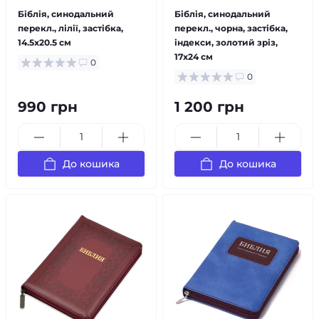
Біблія, синодальний
Біблія, синодальний
перекл., лілії, застібка,
перекл., чорна, застібка,
14.5x20.5 см
індекси, золотий зріз,
17x24 см
0
0
990 грн
1 200 грн
До кошика
До кошика