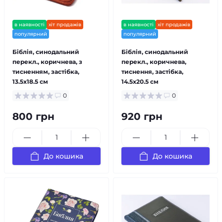
в наявності
хіт продажів
в наявності
хіт продажів
популярний
популярний
Біблія, синодальний
Біблія, синодальний
перекл., коричнева, з
перекл., коричнева,
тисненням, застібка,
тиснення, застібка,
13.5x18.5 см
14.5x20.5 см
0
0
800 грн
920 грн
До кошика
До кошика