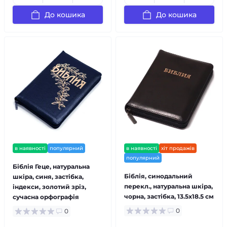
До кошика
До кошика
в наявності
популярний
в наявності
хіт продажів
популярний
Біблія Геце, натуральна
Біблія, синодальний
шкіра, синя, застібка,
перекл., натуральна шкіра,
індекси, золотий зріз,
чорна, застібка, 13.5x18.5 см
сучасна орфографія
0
0