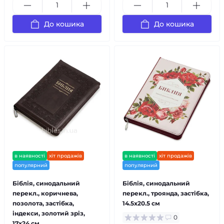
До кошика
До кошика
в наявності
хіт продажів
в наявності
хіт продажів
популярний
популярний
Біблія, синодальний
Біблія, синодальний
перекл., коричнева,
перекл., троянда, застібка,
позолота, застібка,
14.5x20.5 см
індекси, золотий зріз,
0
17x24 см