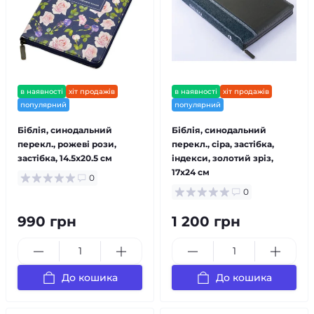
в наявності
хіт продажів
в наявності
хіт продажів
популярний
популярний
Біблія, синодальний
Біблія, синодальний
перекл., рожеві рози,
перекл., сіра, застібка,
застібка, 14.5x20.5 см
індекси, золотий зріз,
17x24 см
0
0
990 грн
1 200 грн
До кошика
До кошика