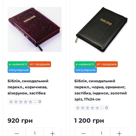
в наявності
хіт продажів
в наявності
хіт продажів
популярний
популярний
Біблія, синодальний
Біблія, синодальний
перекл., коричнева,
перекл., чорна, орнамент,
візерунок, застібка
застібка, індекси, золотий
зріз, 17x24 см
0
0
920 грн
1 200 грн