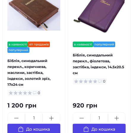
в наявності
хіт продажів
в наявності
популярний
популярний
Біблія, синодальний
Біблія, синодальний
перекл., фіолетова,
перекл., коричнева,
застібка, індекси, 14.5x20.5
маслини, застібка,
см
індекси, золотий зріз,
0
17x24 см
0
1 200 грн
920 грн
До кошика
До кошика