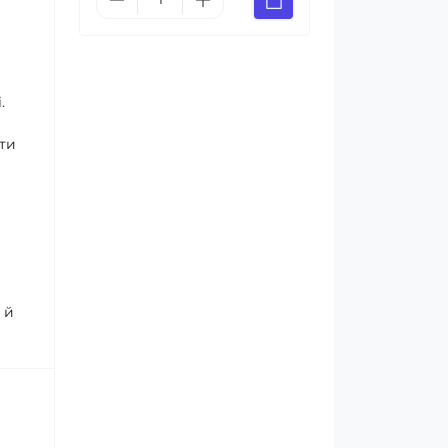
.
йти
 й