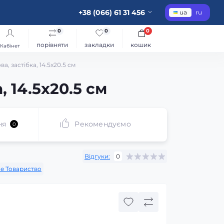
+38 (066) 61 31 456
ua
ru
0
0
0
порівняти
закладки
кошик
Кабінет
а, застібка, 14.5x20.5 см
, 14.5x20.5 см
ня
Рекомендуємо
0
Відгуки:
0
не Товариство