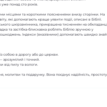
 уже понад сто років.
ними місцями та короткими поясненнями внизу сторінки. На
ту, які допомагають краще уявити події, описані в Біблії.
ського шкірзамінника, прикрашена тисненням на обкладанці
адка та застібка-блискавка роблять Біблію зручною у
 пошкоджень. Індекси (вказівники) допомагають швидко зна
з собою в дорогу або до церкви.
зрозумілий і точний.
и від пилу та вологи.
я, молитви та подарунку. Вона поєднує надійність, простоту