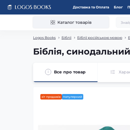
Доставка та Оплата
Блог
П
Каталог товарів
Logos Books
Біблії
Біблії російською мовою
Б
Біблія, синодальний 
Все про товар
Хара
хіт продажів
популярний