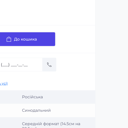
До кошика
 усі)
Російська
Синодальний
Середній формат (14.5см на