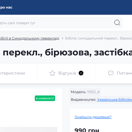
ро нас
іблії в Синодальному перекладі
Біблія, синодальний перекл., бірюзов
перекл., бірюзова, застібка
ктеристики
Відгуків
Питан
0
Модель:
11552_6
в наявності
Видавництво:
Українське Біблій
Знайшли дешевше?
990 грн