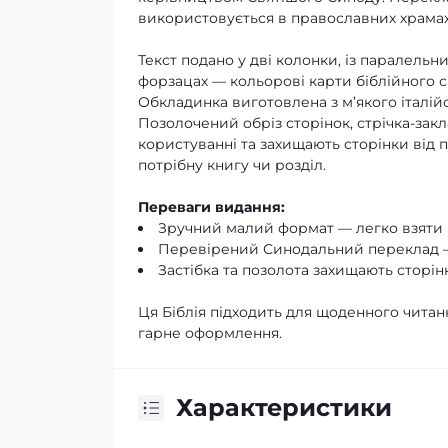
використовується в православних храмах
Текст подано у дві колонки, із паралель
форзацах — кольорові карти біблійного сві
Обкладинка виготовлена з м’якого італій
Позолочений обріз сторінок, стрічка-закл
користуванні та захищають сторінки від
потрібну книгу чи розділ.
Переваги видання:
Зручний малий формат — легко взяти і
Перевірений Синодальний переклад — 
Застібка та позолота захищають сторінк
Ця Біблія підходить для щоденного читанн
гарне оформлення.
Характеристики