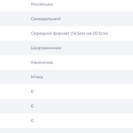
Російська
Синодальний
Середній формат (14.5см на 20.5см)
Шкірзамінник
Канонічна
Мʼяка
Є
Є
Є