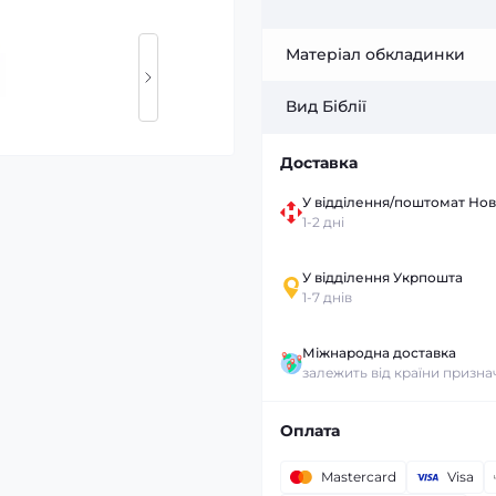
Матеріал обкладинки
Вид Біблії
Доставка
У відділення/поштомат Но
1-2 дні
У відділення Укрпошта
1-7 днів
Міжнародна доставка
залежить від країни призн
Оплата
Mastercard
Visa