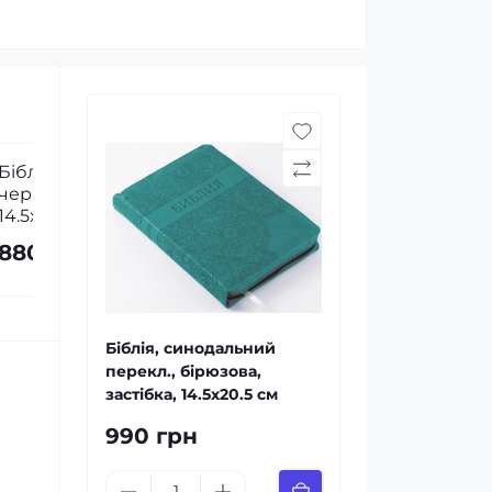
Моя велика зручна Біблія
Біблія, син
зелена з кві
квітковий зр
220 грн
820 грн
Біблія, синодальний
перекл., бірюзова,
застібка, 14.5x20.5 см
990 грн