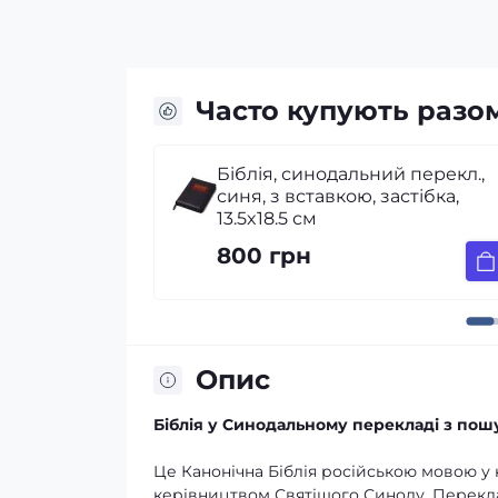
Часто купують разо
ий перекл.,
Біблійні історії для дітей
астібка,
190 грн
Опис
Біблія у Синодальному перекладі з пош
Це Канонічна Біблія російською мовою у
керівництвом Святішого Синоду. Перекла