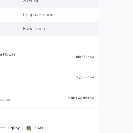
20.5см)
Шкірзамінник
Канонічна
ва Пошта
від 50 грн
від 35 грн
індивідуально
ачення
LiqPay
IBAN