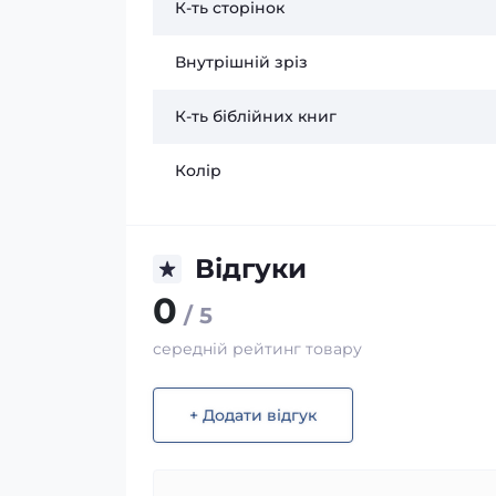
К-ть сторінок
Внутрішній зріз
К-ть біблійних книг
Колір
Відгуки
0
/ 5
середній рейтинг товару
+ Додати відгук