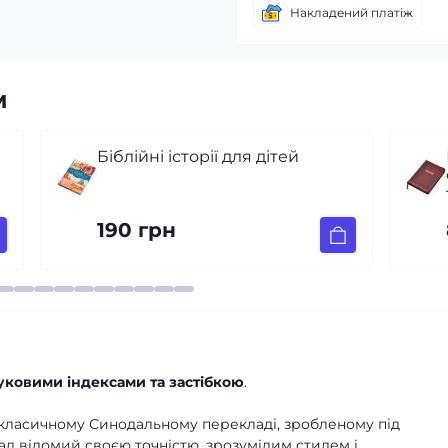
Накладений платіж
м
Біблія, синодальний перекл.,
червона, орнамент, застібка,
14.5x20.5 см
880 грн
уковими індексами та застібкою
.
 класичному Синодальному перекладі, зробленому під
д відомий своєю точністю, зрозумілим стилем і