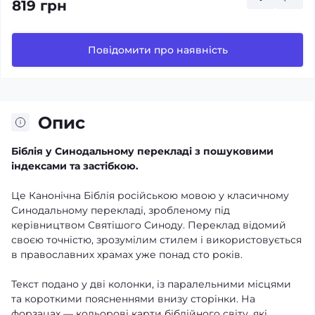
819 грн
Повідомити про наявність
Опис
Біблія у Синодальному перекладі з пошуковими
індексами та застібкою.
Це Канонічна Біблія російською мовою у класичному
Синодальному перекладі, зробленому під
керівництвом Святішого Синоду. Переклад відомий
своєю точністю, зрозумілим стилем і використовується
в православних храмах уже понад сто років.
Текст подано у дві колонки, із паралельними місцями
та короткими поясненнями внизу сторінки. На
форзацах — кольорові карти біблійного світу, які