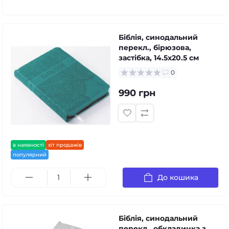
Біблія, синодальний
перекл., бірюзова,
застібка, 14.5x20.5 см
0
990 грн
в наявності
хіт продажів
популярний
До кошика
Біблія, синодальний
перекл., обкладинка з