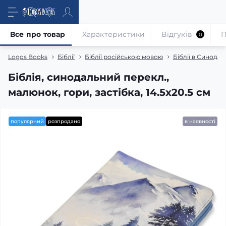
Все про товар
Характеристики
Відгуків
П
0
Logos Books
Біблії
Біблії російською мовою
Біблії в Синода
Біблія, синодальний перекл.,
малюнок, гори, застібка, 14.5x20.5 см
популярний
розпродано
в наявності