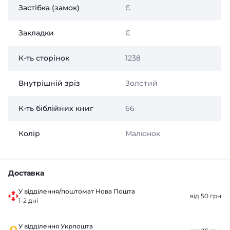
Застібка (замок)
Є
Закладки
Є
К-ть сторінок
1238
Внутрішній зріз
Золотий
К-ть біблійних книг
66
Колір
Малюнок
Доставка
У відділення/поштомат Нова Пошта
від 50 грн
1-2 дні
У відділення Укрпошта