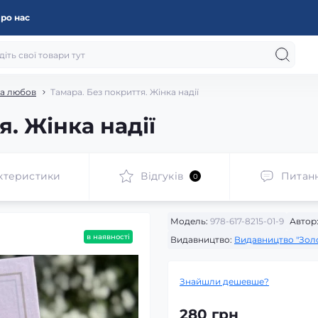
ро нас
та любов
Тамара. Без покриття. Жінка надії
я. Жінка надії
ктеристики
Відгуків
Питан
0
Модель:
978-617-8215-01-9
Автор
в наявності
Видавництво:
Видавництво "Золо
Знайшли дешевше?
280 грн