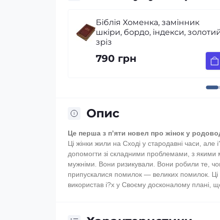
амінник
Коли люди великі, а Бог
екси, золотий
маленький
310 грн
Опис
Це перша з п’яти новел про жінок у родовод
Ці жінки жили на Сході у стародавні часи, але 
допомогти зі складними проблемами, з якими ми
мужніми. Вони ризикували. Вони робили те, чог
припускалися помилок — великих помилок. Ці 
використав і?х у Своєму досконалому плані, щ