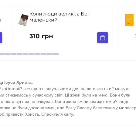
Секс, побачення та стосунки
250 грн
і Ісуса Христа.
і?хні історіі? все одно є актуальними для нашого життя и? можуть
 стикаємось у сучасному світі. Ці жінки були на межі. Вони були
о ніхто від них не очікував. Вони жили сміливим життям и? іноді
жінки не були досконалими, але Бог у Своєму безмежному милосер
об привести Христа, Спасителя світу.