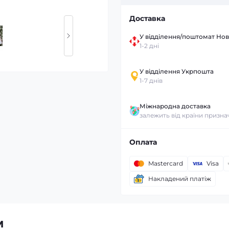
Доставка
У відділення/поштомат Но
1-2 дні
У відділення Укрпошта
1-7 днів
Міжнародна доставка
залежить від країни призн
Оплата
Mastercard
Visa
Накладений платіж
м