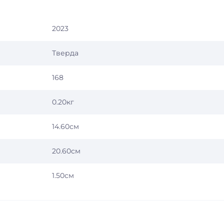
2023
Тверда
168
0.20кг
14.60см
20.60см
1.50см