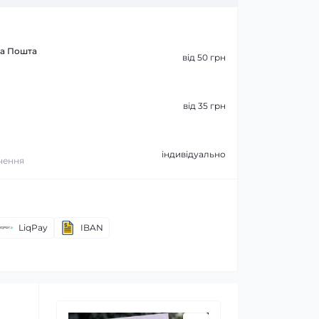
ва Пошта
від 50 грн
від 35 грн
індивідуально
ачення
LiqPay
IBAN