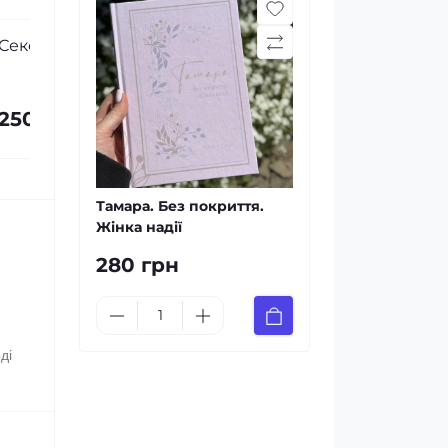
Рахав. Незасоромлена. Жінка
Рут. Непохи
віри
280 грн
280 грн
Тамара. Без покриття.
Жінка надії
280 грн
ді