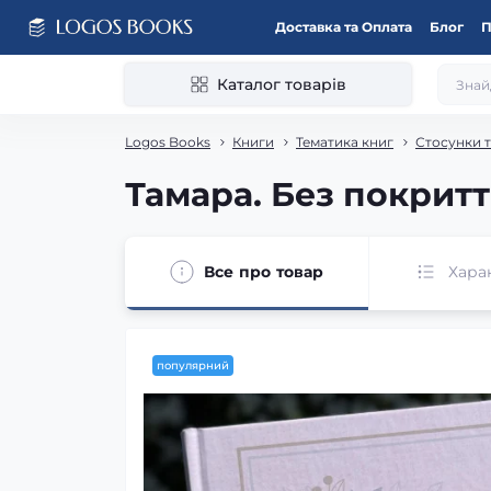
Доставка та Оплата
Блог
П
Каталог товарів
Logos Books
Книги
Тематика книг
Стосунки 
Тамара. Без покритт
Все про товар
Хара
популярний