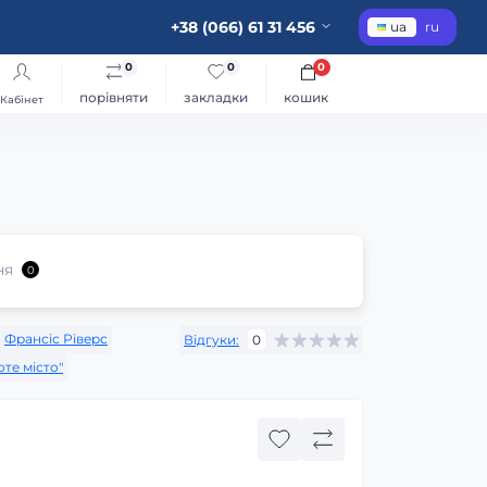
+38 (066) 61 31 456
ua
ru
0
0
0
порівняти
закладки
кошик
Кабінет
ня
0
:
Франсіс Ріверс
Відгуки:
0
те місто"