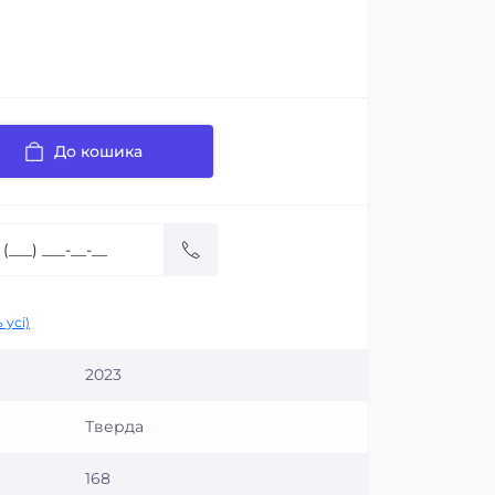
До кошика
 усі)
2023
Тверда
168