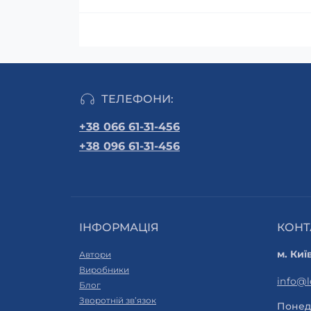
ТЕЛЕФОНИ:
+38 066 61-31-456
+38 096 61-31-456
ІНФОРМАЦІЯ
КОНТ
м. Киї
Автори
Виробники
info@
Блог
Зворотній зв’язок
Понеді