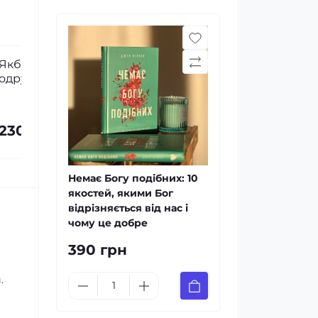
Любити всіх і завжди. У світі,
Біблія за 5
повному невдач та складних
вивчення 
людей
жінок (тв
350 грн
520 грн
Немає Богу подібних: 10
якостей, якими Бог
відрізняється від нас і
чому це добре
390 грн
.