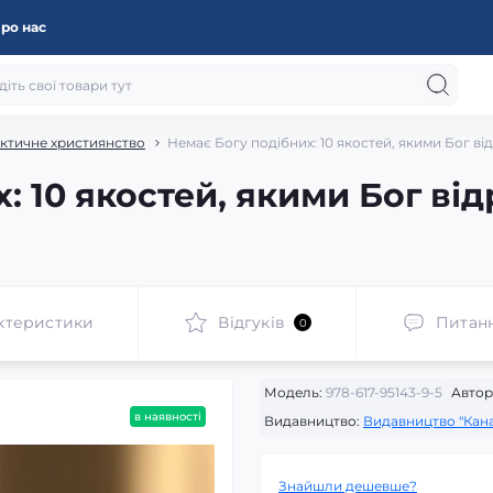
ро нас
актичне християнство
Немає Богу подібних: 10 якостей, якими Бог від
 10 якостей, якими Бог відр
ктеристики
Відгуків
Питан
0
Модель:
978-617-95143-9-5
Автор
в наявності
Видавництво:
Видавництво "Кан
Знайшли дешевше?