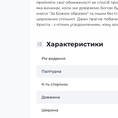
прийняти свої обмеженості як спосіб пр
яка виникає, коли ми довіряємо Богові бу
книги "За Божим образом" та інших бестсе
церковних спільнот. Джен прагне побачи
Христа - з чітким усвідомленням, чому во
Характеристики
Рік видання
Палітурка
К-ть сторінок
Довжина
Ширина