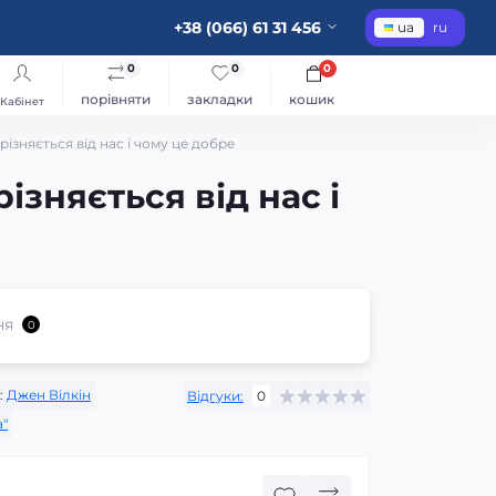
+38 (066) 61 31 456
ua
ru
0
0
0
порівняти
закладки
кошик
Кабінет
різняється від нас і чому це добре
ізняється від нас і
ня
0
:
Джен Вілкін
Відгуки:
0
а"