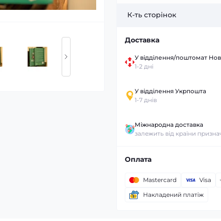
К-ть сторінок
Доставка
У відділення/поштомат Но
1-2 дні
У відділення Укрпошта
1-7 днів
Міжнародна доставка
залежить від країни призн
Оплата
Mastercard
Visa
Накладений платіж