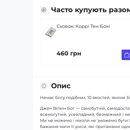
Часто купують разо
н Бом
Геть із голови. Як зупинити
спіралі токсичних думок,
Дженни Аллен(на украинск
языке)
350 грн
Опис
Немає Богу подібних. 10 якостей, якими Бо
Джен Вілкін Бог — самобутній, самодоста
всемогутній, усевладний, безмежний і не
Ми не можемо і ніколи не зможемо бути Б
бажання мати ті риси, які притаманні одн