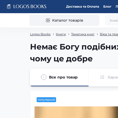
Доставка та Оплата
Блог
П
Каталог товарів
Logos Books
Книги
Тематика книг
Віра та пр
Немає Богу подібних:
чому це добре
Все про товар
Хара
популярний