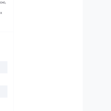
дою,
ох