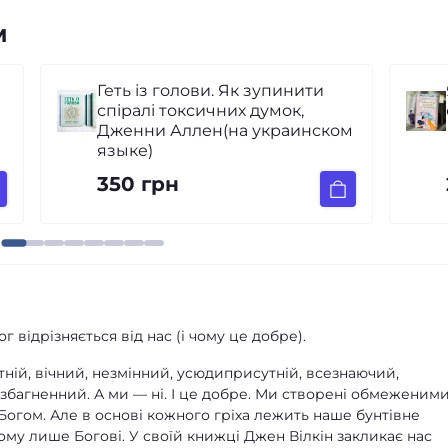
м
Якби ж ми це знали до
одруження. Ґері Чепмен
ом
230 грн
г відрізняється від нас (і чому це добре).
тній, вічний, незмінний, усюдиприсутній, всезнаючий,
збагненний. А ми — ні. І це добре. Ми створені обмеженими
огом. Але в основі кожного гріха лежить наше бунтівне
ому лише Богові. У своїй книжці Джен Вілкін закликає нас