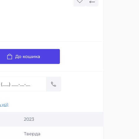
До кошика
 усі)
2023
Тверда