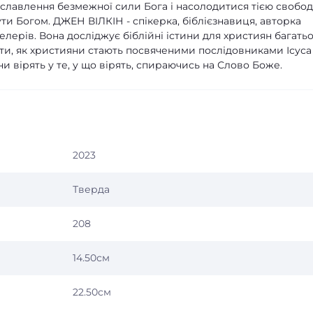
ославлення безмежної сили Бога і насолодитися тією свобо
ти Богом. ДЖЕН ВІЛКІН - спікерка, біблієзнавиця, авторка
лерів. Вона досліджує біблійні істини для християн багать
ти, як християни стають посвяченими послідовниками Ісуса
ни вірять у те, у що вірять, спираючись на Слово Боже.
2023
Тверда
208
14.50см
22.50см