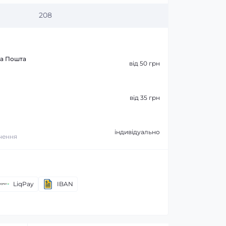
208
ва Пошта
від 50 грн
від 35 грн
індивідуально
ачення
LiqPay
IBAN