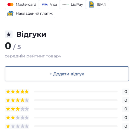
Mastercard
Visa
LiqPay
IBAN
Накладений платіж
Відгуки
0
/ 5
середній рейтинг товару
+ Додати відгук
0
0
0
0
0