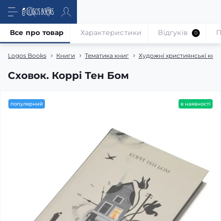
Все про товар
Характеристики
Відгуків
П
0
Logos Books
Книги
Тематика книг
Художні християнські кни
Сховок. Коррі Тен Бом
популярний
в наявності