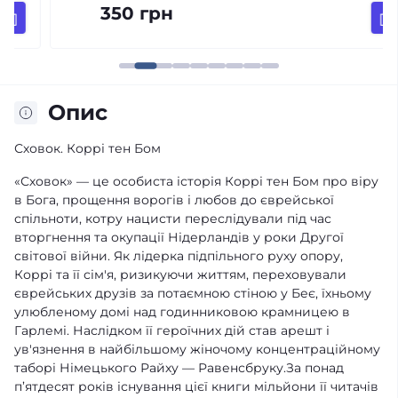
350 грн
Опис
Сховок. Коррі тен Бом
«Сховок» — це особиста історія Коррі тен Бом про віру
в Бога, прощення ворогів і любов до єврейської
спільноти, котру нацисти переслідували під час
вторгнення та окупації Нідерландів у роки Другої
світової війни. Як лідерка підпільного руху опору,
Коррі та її сім'я, ризикуючи життям, переховували
єврейських друзів за потаємною стіною у Беє, їхньому
улюбленому домі над годинниковою крамницею в
Гарлемі. Наслідком її героїчних дій став арешт і
ув'язнення в найбільшому жіночому концентраційному
таборі Німецького Райху — Равенсбруку.За понад
п’ятдесят років існування цієї книги мільйони її читачів