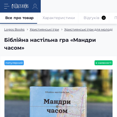
Все про товар
Характеристики
Відгуків
П
0
Logos Books
Християнські ігри
Християнські ігри для молоді, пі
Біблійна настільна гра «Мандри
часом»
популярний
в наявності