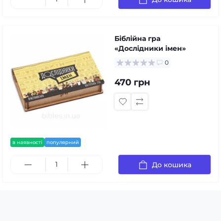
Біблійна гра
«Дослідники імен»
0
470 грн
в наявності
популярний
До кошика