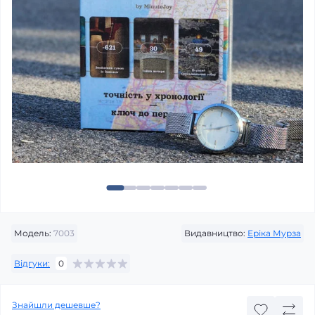
Модель:
7003
Видавництво:
Еріка Мурза
Відгуки:
0
Знайшли дешевше?