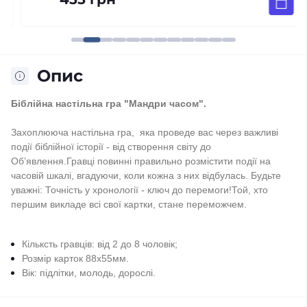
Опис
Біблійна настільна гра "Мандри часом".
Захоплююча настільна гра, яка проведе вас через важливі
події біблійної історії - від створення світу до
Об’явлення.Гравці повинні правильно розмістити події на
часовій шкалі, вгадуючи, коли кожна з них відбулась. Будьте
уважні: Точність у хронології - ключ до перемоги!Той, хто
першим викладе всі свої картки, стане переможчем.
Кільксть гравців: від 2 до 8 чоловік;
Розмір карток 88х55мм.
Вік: підлітки, молодь, дорослі.