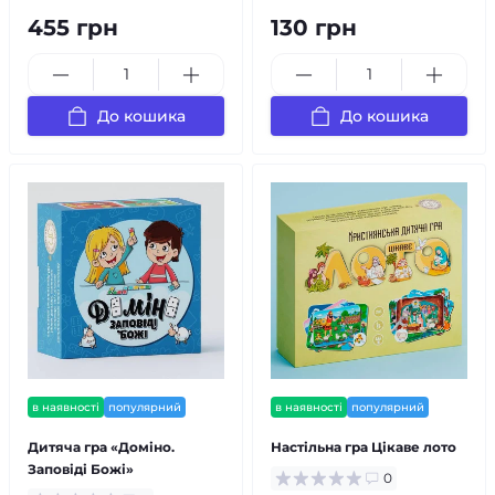
455 грн
130 грн
До кошика
До кошика
в наявності
популярний
в наявності
популярний
Дитяча гра «Доміно.
Настільна гра Цікаве лото
Заповіді Божі»
0