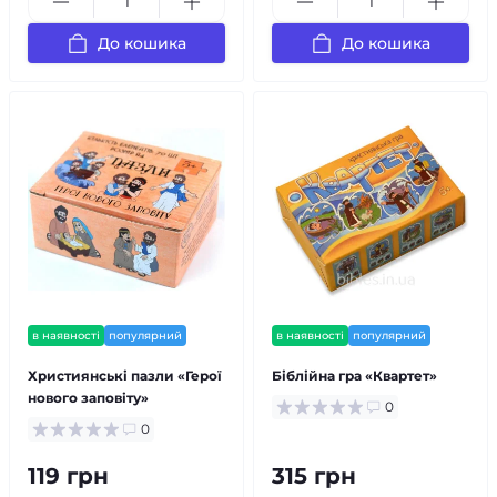
До кошика
До кошика
в наявності
популярний
в наявності
популярний
Християнські пазли «Герої
Біблійна гра «Квартет»
нового заповіту»
0
0
119 грн
315 грн