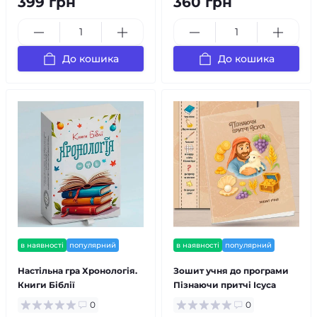
399 грн
360 грн
До кошика
До кошика
в наявності
популярний
в наявності
популярний
Настільна гра Хронологія.
Зошит учня до програми
Книги Біблії
Пізнаючи притчі Ісуса
0
0