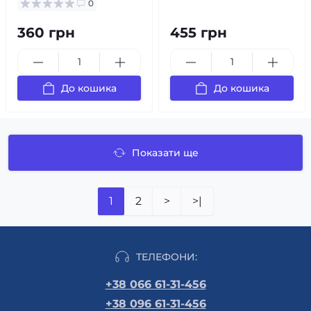
0
360 грн
455 грн
До кошика
До кошика
Показати ще
1
2
>
>|
ТЕЛЕФОНИ:
+38 066 61-31-456
+38 096 61-31-456