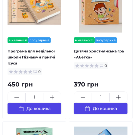
в наявності
популярний
в наявності
популярний
Програма для недільної
Дитяча християнська гра
школи Пізнаючи притчі
«Абетка»
Ісуса
0
0
450 грн
370 грн
До кошика
До кошика