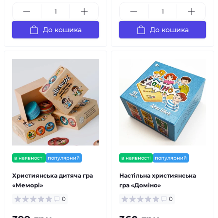
До кошика
До кошика
в наявності
популярний
в наявності
популярний
Християнська дитяча гра
Настільна християнська
«Меморі»
гра «Доміно»
0
0