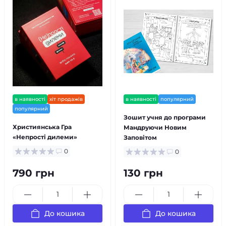
в наявності
хіт продажів
в наявності
популярний
популярний
Зошит учня до програми
Християнська Гра
Мандруючи Новим
«Непрості дилеми»
Заповітом
0
0
790 грн
130 грн
До кошика
До кошика