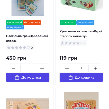
в наявності
хіт продажів
в наявності
популярний
популярний
Християнські пазли «Герої
Настільна гра «Заборонені
старого заповіту»
слова»
0
0
430 грн
119 грн
До кошика
До кошика