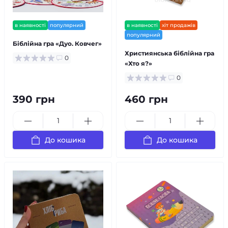
в наявності
популярний
в наявності
хіт продажів
популярний
Біблійна гра «Дуо. Ковчег»
Християнська біблійна гра
0
«Хто я?»
0
390 грн
460 грн
До кошика
До кошика