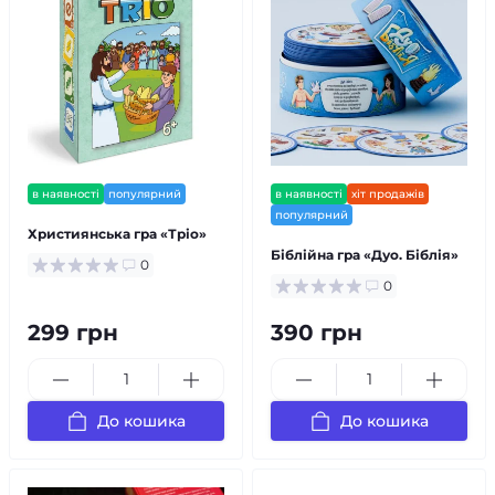
в наявності
популярний
в наявності
хіт продажів
популярний
Християнська гра «Тріо»
Біблійна гра «Дуо. Біблія»
0
0
299 грн
390 грн
До кошика
До кошика