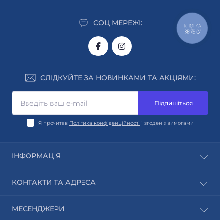
СОЦ МЕРЕЖІ:
КНОПКА
ЗВ'ЯЗКУ
СЛІДКУЙТЕ ЗА НОВИНКАМИ ТА АКЦІЯМИ:
Підпишіться
Я прочитав
Політика конфіденційності
і згоден з вимогами
ІНФОРМАЦІЯ
Автори
КОНТАКТИ ТА АДРЕСА
Виробники
Блог
м. Київ
МЕСЕНДЖЕРИ
Зворотній зв’язок