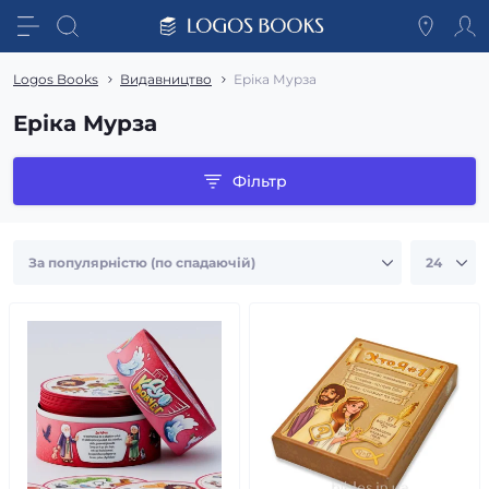
Logos Books
Видавництво
Еріка Мурза
Еріка Мурза
Фільтр