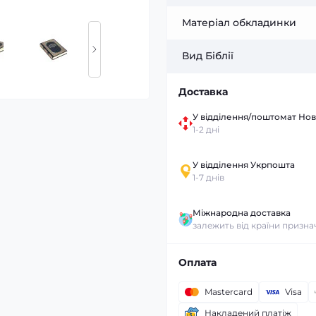
Матеріал обкладинки
Вид Біблії
Доставка
У відділення/поштомат Но
1-2 дні
У відділення Укрпошта
1-7 днів
Міжнародна доставка
залежить від країни призн
Оплата
Mastercard
Visa
Накладений платіж