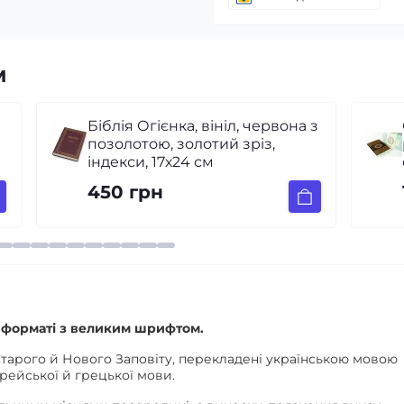
м
з
Сімейна настільна Біблія
російською мовою (з
футляром)
1 800 грн
му форматі з великим шрифтом.
Старого й Нового Заповіту, перекладені українською мовою
рейської й грецької мови.