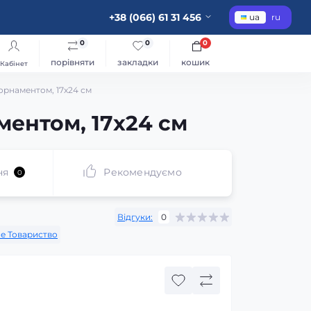
+38 (066) 61 31 456
ua
ru
0
0
0
порівняти
закладки
кошик
Кабінет
 орнаментом, 17х24 см
ментом, 17х24 см
ня
Рекомендуємо
0
Відгуки:
0
не Товариство