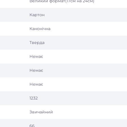
Великий формат(17см на 24см)
Картон
Канонічна
Тверда
Немає
Немає
Немає
1232
Звичайний
66