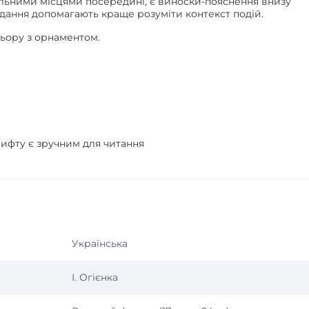
ельними місцями посередині, є виноски-пояснення внизу
идання допомагають краще розуміти контекст подій.
ьору з орнаментом.
ифту є зручним для читання
Українська
І. Огієнка