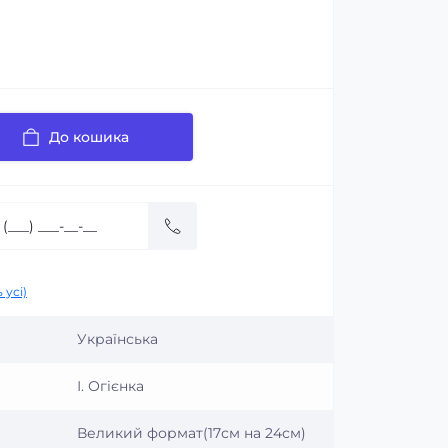
До кошика
 усі)
Українська
І. Огієнка
Великий формат(17см на 24см)