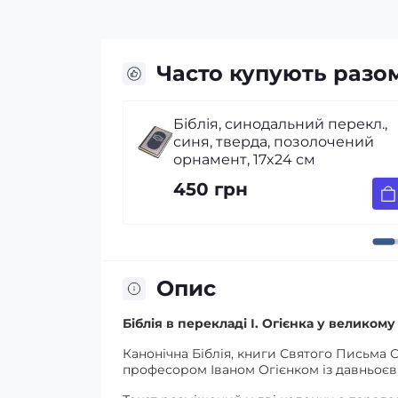
Часто купують разо
ий перекл.,
Біблія Огієнка, вініл, червона 
олочений
позолотою, золотий зріз,
м
індекси, 17х24 см
450 грн
Опис
Біблія в перекладі І. Огієнка у велико
Канонічна Біблія, книги Святого Письма 
професором Іваном Огієнком із давньоєв