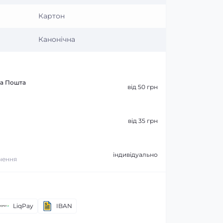
Картон
Канонічна
ва Пошта
від 50 грн
від 35 грн
індивідуально
ачення
LiqPay
IBAN