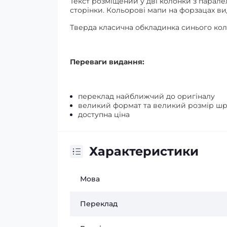
Текст розміщений у дві колонки з парал
сторінки. Кольорові мапи на форзацах в
Тверда класична обкладинка синього кол
Переваги видання:
переклад найближчий до оригіналу
великий формат та великий розмір шр
доступна ціна
Характеристики
Мова
Переклад