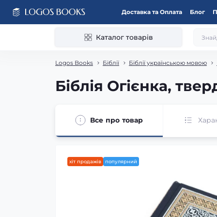
Доставка та Оплата
Блог
П
Каталог товарів
Logos Books
Біблії
Біблії українською мовою
Біблія Огієнка, тве
Все про товар
Хара
хіт продажів
популярний