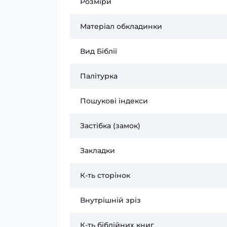
Розміри
Матеріал обкладинки
Вид Біблії
Палітурка
Пошукові індекси
Застібка (замок)
Закладки
К-ть сторінок
Внутрішній зріз
К-ть біблійних книг