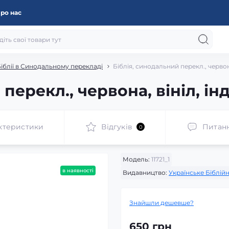
ро нас
іблії в Синодальному перекладі
Біблія, синодальний перекл., червона
перекл., червона, вініл, ін
ктеристики
Відгуків
Питан
0
Модель:
11721_1
в наявності
Видавництво:
Українське Біблій
Знайшли дешевше?
650 грн