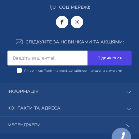
СОЦ МЕРЕЖІ:
СЛІДКУЙТЕ ЗА НОВИНКАМИ ТА АКЦІЯМИ:
Підпишіться
Я прочитав
Політика конфіденційності
і згоден з вимогами
ІНФОРМАЦІЯ
Автори
КОНТАКТИ ТА АДРЕСА
Виробники
Блог
м. Київ
МЕСЕНДЖЕРИ
Зворотній зв’язок
info@logosbooks.com.ua
Карта сайту
Telegram