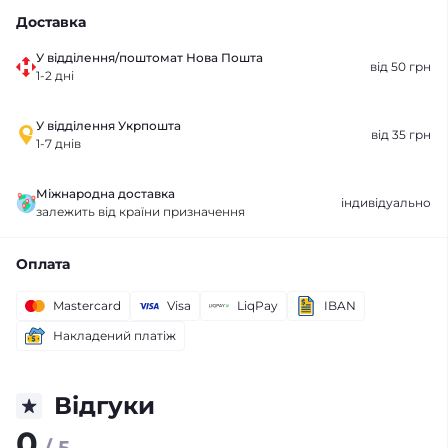
Доставка
У відділення/поштомат Нова Пошта
від 50 грн
1-2 дні
У відділення Укрпошта
від 35 грн
1-7 днів
Міжнародна доставка
індивідуально
залежить від країни призначення
Оплата
Mastercard
Visa
LiqPay
IBAN
Накладений платіж
Відгуки
0