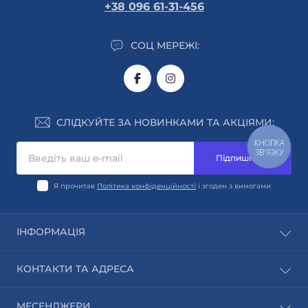
+38 096 61-31-456
СОЦ МЕРЕЖІ:
СЛІДКУЙТЕ ЗА НОВИНКАМИ ТА АКЦІЯМИ:
КНОПКА
ЗВ'ЯЗКУ
Підпишіться
Я прочитав
Політика конфіденційності
і згоден з вимогами
ІНФОРМАЦІЯ
Автори
КОНТАКТИ ТА АДРЕСА
Виробники
Блог
м. Київ
МЕСЕНДЖЕРИ