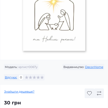
Модель:
хрлист0067у
Видавництво:
DecorHome
Відгуки:
0
Знайшли дешевше?
30 грн