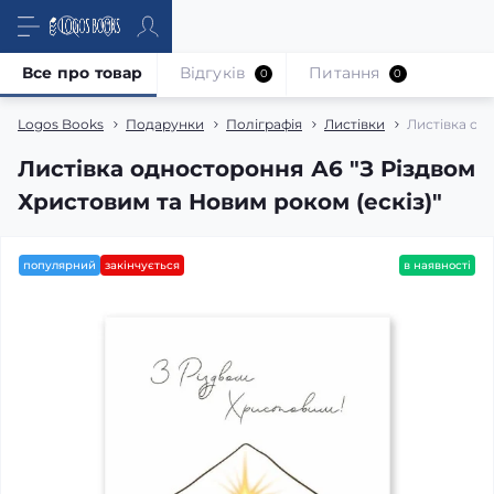
Все про товар
Відгуків
Питання
0
0
Logos Books
Подарунки
Поліграфія
Листівки
Листівка од
Листівка одностороння А6 "З Різдвом
Христовим та Новим роком (ескіз)"
популярний
закінчується
в наявності