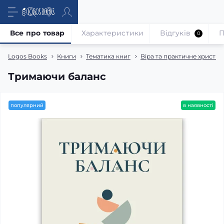
Все про товар
Характеристики
Відгуків
П
0
Logos Books
Книги
Тематика книг
Віра та практичне христи
Тримаючи баланс
популярний
в наявності