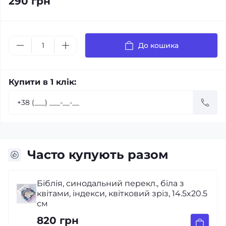
290 грн
До кошика
Купити в 1 клік:
Часто купують разом
Біблія, синодальний перекл., біла з
Б
квітами, індекси, квітковий зріз, 14.5x20.5
с
см
820 грн
8