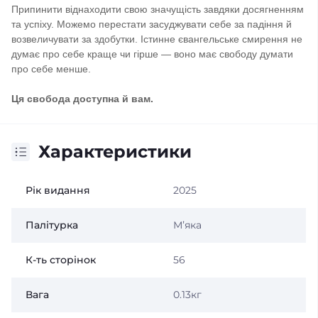
Припинити віднаходити свою значущість завдяки досягненням
та успіху. Можемо перестати засуджувати себе за падіння й
возвеличувати за здобутки. Істинне євангельське смирення не
думає про себе краще чи гірше — воно має свободу думати
про себе менше.
Ця свобода доступна й вам.
Характеристики
Рік видання
2025
Палітурка
Мʼяка
К-ть сторінок
56
Вага
0.13кг