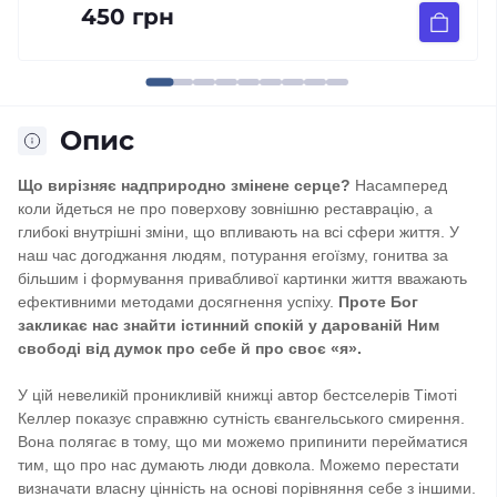
449 грн
Опис
Що вирізняє надприродно змінене серце?
Насамперед
коли йдеться не про поверхову зовнішню реставрацію, а
глибокі внутрішні зміни, що впливають на всі сфери життя. У
наш час догоджання людям, потурання егоїзму, гонитва за
більшим і формування привабливої картинки життя вважають
ефективними методами досягнення успіху.
Проте Бог
закликає нас знайти істинний спокій у дарованій Ним
свободі від думок про себе й про своє «я».
У цій невеликій проникливій книжці автор бестселерів Тімоті
Келлер показує справжню сутність євангельського смирення.
Вона полягає в тому, що ми можемо припинити перейматися
тим, що про нас думають люди довкола. Можемо перестати
визначати власну цінність на основі порівняння себе з іншими.