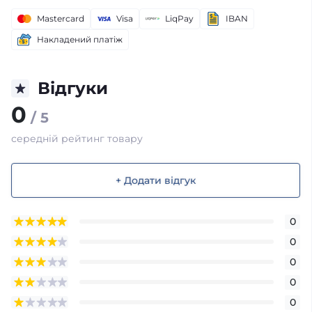
Mastercard
Visa
LiqPay
IBAN
Накладений платіж
Відгуки
0
/ 5
середній рейтинг товару
+ Додати відгук
0
0
0
0
0