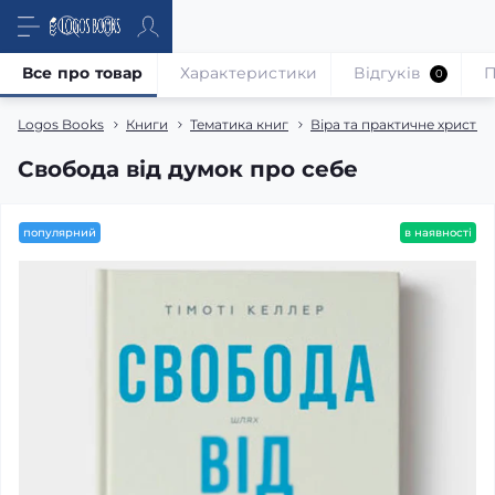
Все про товар
Характеристики
Відгуків
П
0
Logos Books
Книги
Тематика книг
Віра та практичне христи
Свобода від думок про себе
популярний
в наявності