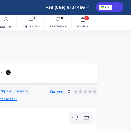
+38 (066) 61 31 456
ua
ru
0
0
0
порівняти
закладки
кошик
Кабінет
ня
0
Франсіс Ріверс
Відгуки:
0
те місто"