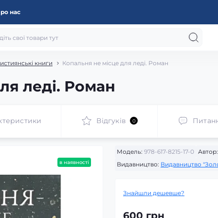
ро нас
истиянські книги
Копальня не місце для леді. Роман
ля леді. Роман
ктеристики
Відгуків
Питан
0
Модель:
978-617-8215-17-0
Автор:
в наявності
Видавництво:
Видавництво "Золо
Знайшли дешевше?
600 грн