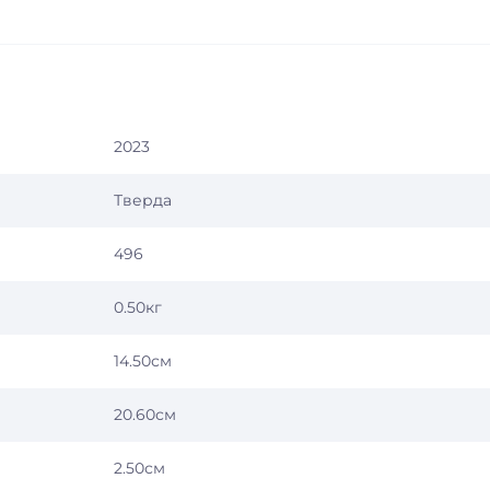
2023
Тверда
496
0.50кг
14.50см
20.60см
2.50см