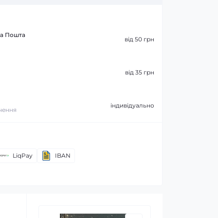
ва Пошта
від 50 грн
від 35 грн
індивідуально
ачення
LiqPay
IBAN