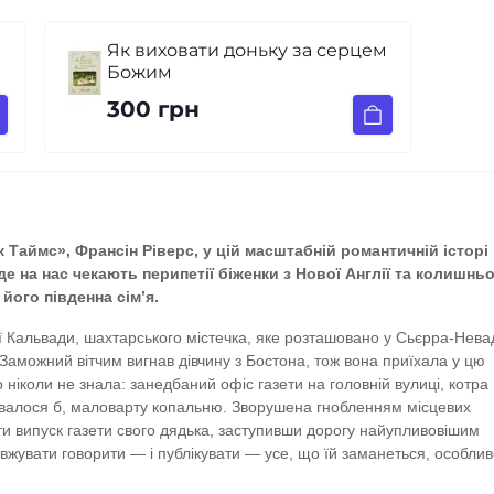
Як виховати доньку за серцем
Божим
300 грн
Таймс», Франсін Ріверс, у цій масштабній романтичній історі
е на нас чекають перипетії біженки з Нової Англії та колишнь
його південна сім’я.
ї Кальвади, шахтарського містечка, яке розташовано у Сьєрра-Нева
Заможний вітчим вигнав дівчину з Бостона, тож вона приїхала у цю
ніколи не знала: занедбаний офіс газети на головній вулиці, котра
давалося б, маловарту копальню. Зворушена гнобленням місцевих
вити випуск газети свого дядька, заступивши дорогу найупливовішим
жувати говорити — і публікувати — усе, що їй заманеться, особлив