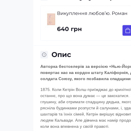
Викуплення любов’ю. Роман
640 грн
Опис
Авторка бестселерів за версією «Нью-Йорк 
повертає нас на кордон штату Каліфорнія, д
солдата Союзу, якого позбавила спадщини 
1875. Коли Кетрін Волш приїжджає до крихітно
останнє, про що вона думає — це закохатися. 
глушину, аби отримати спадщину дядька, якого 
рясніла будинками розпусти й салунами, і, з
шахтарів та їхніх сімей, Кетрін вирішує відно
людям Кальвади. Але дівчина має намір продов
коли вона впевнена у своїй правоті.