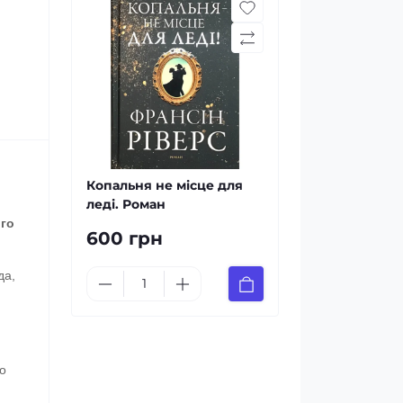
Копальня не місце для
леді. Роман
ого
600 грн
да,
о