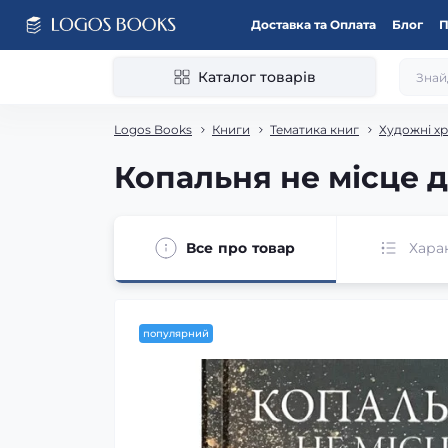
Доставка та Оплата
Блог
П
Каталог товарів
Logos Books
Книги
Тематика книг
Художні хр
Копальня не місце д
Все про товар
Хара
популярний