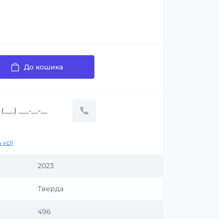
До кошика
 усі)
2023
Тверда
496