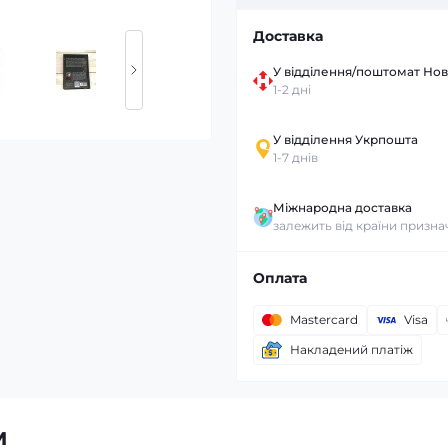
Доставка
У відділення/поштомат Но
1-2 дні
У відділення Укрпошта
1-7 днів
Міжнародна доставка
залежить від країни призн
Оплата
Mastercard
Visa
Накладений платіж
м