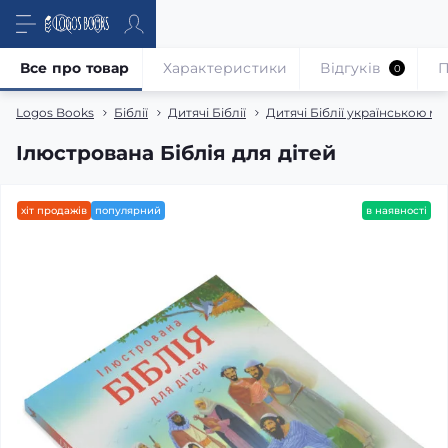
Все про товар
Характеристики
Відгуків
П
0
Logos Books
Біблії
Дитячі Біблії
Дитячі Біблії українською м
Ілюстрована Біблія для дітей
хіт продажів
популярний
в наявності