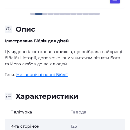
Опис
Ілюстрована Біблія для дітей
Ця чудово ілюстрована книжка, що ввібрала найкращі
біблійні історії, допоможе юним читачам пізнати Бога
та Його любов до всіх людей.
Теги:
Неканонічні повні Біблії
Характеристики
Палітурка
Тверда
К-ть сторінок
125