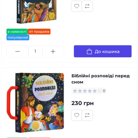
в наявності
хіт продажів
популярний
До кошика
Біблійні розповіді перед
сном
0
230 грн