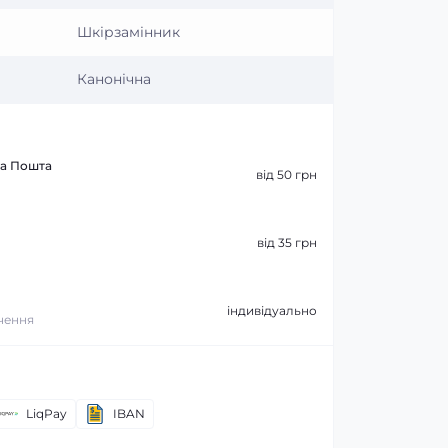
Шкірзамінник
Канонічна
ва Пошта
від 50 грн
від 35 грн
індивідуально
ачення
LiqPay
IBAN