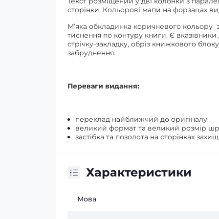
Текст розміщений у дві колонки з парал
сторінки. Кольорові мапи на форзацах в
М’яка обкладинка коричневого кольору з
тиснення по контуру книги. Є вказівники
стрічку-закладку, о
бріз книжкового блоку
забруднення.
Переваги видання:
переклад найближчий до оригіналу
великий формат та великий розмір шр
застібка та позолота на сторінках захи
Характеристики
Мова