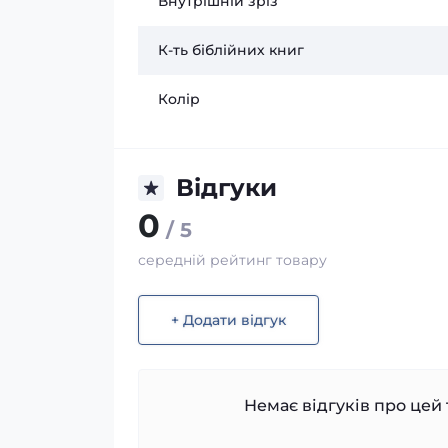
Внутрішній зріз
К-ть біблійних книг
Колір
Відгуки
0
/ 5
середній рейтинг товару
+ Додати відгук
Немає відгуків про цей 