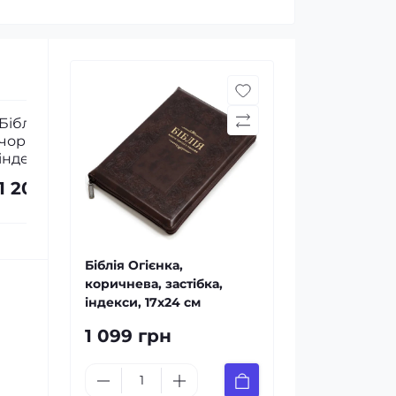
Біблія, синодальний перекл.,
Декоративна
сіра, застібка, індекси, золотий
дом мой» (св
зріз, 17x24 см
1 200 грн
250 грн
Біблія Огієнка,
коричнева, застібка,
індекси, 17х24 см
1 099 грн