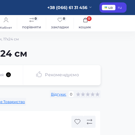
+38 (066) 61 31 456
ua
ru
0
0
0
порівняти
закладки
кошик
Кабінет
и, 17х24 см
х24 см
ня
Рекомендуємо
0
Відгуки:
0
не Товариство