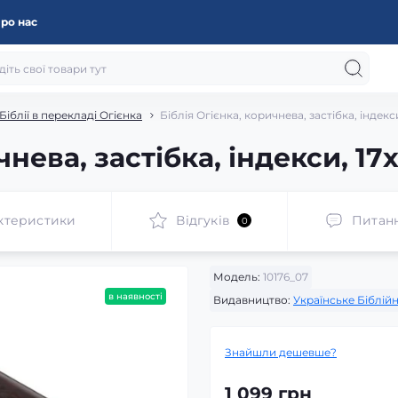
ро нас
Біблії в перекладі Огієнка
Біблія Огієнка, коричнева, застібка, індекс
чнева, застібка, індекси, 17
ктеристики
Відгуків
Питан
0
Модель:
10176_07
в наявності
Видавництво:
Українське Біблій
Знайшли дешевше?
1 099 грн