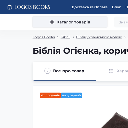
Доставка та Оплата
Блог
П
Каталог товарів
Logos Books
Біблії
Біблії українською мовою
Біблія Огієнка, кори
Все про товар
Хара
хіт продажів
популярний