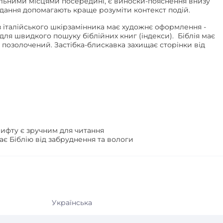
ельними місцями посередині, є виноски-пояснення внизу
идання допомагають краще розуміти контекст подій.
 італійського шкірзамінника має художнє оформлення -
 для швидкого пошуку біблійних книг (індекси).
Біблія має
 позолочений. Застібка-блискавка захищає сторінки від
ифту є зручним для читання
щає Біблію від забруднення та вологи
Українська