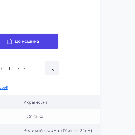
До кошика
 усі)
Українська
І. Огієнка
Великий формат(17см на 24см)