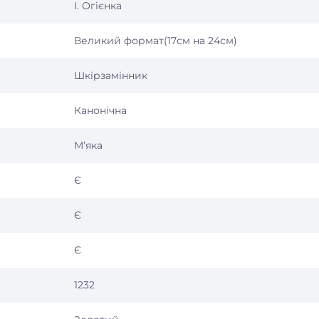
І. Огієнка
Великий формат(17см на 24см)
Шкірзамінник
Канонічна
Мʼяка
Є
Є
Є
1232