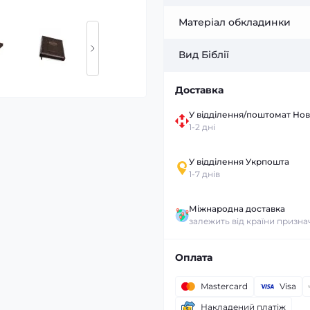
Матеріал обкладинки
Вид Біблії
Доставка
У відділення/поштомат Но
1-2 дні
У відділення Укрпошта
1-7 днів
Міжнародна доставка
залежить від країни призн
Оплата
Mastercard
Visa
Накладений платіж