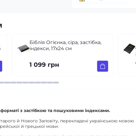
м
Біблія, синодальний перекл.,
чорна, орнамент, застібка,
індекси, золотий зріз, 17x24 см
1 200 грн
у форматі з застібкою та пошуковими індексами.
Старого й Нового Заповіту, перекладені українською мовою
рейської й грецької мови.