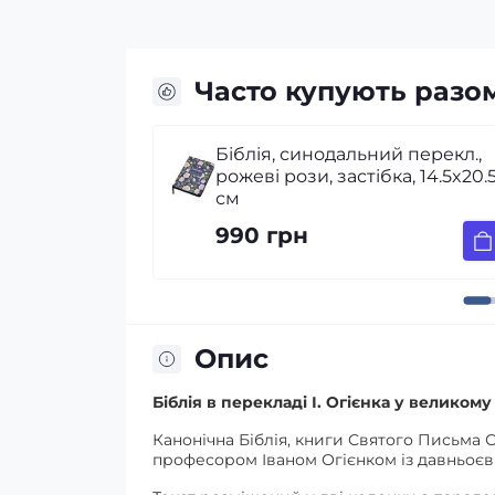
Часто купують разо
ий перекл.,
Біблія Огієнка, сіра, застібка,
ка, 14.5x20.5
індекси, 17х24 см
1 099 грн
Опис
Біблія в перекладі І. Огієнка у великом
Канонічна Біблія, книги Святого Письма 
професором Іваном Огієнком із давньоєв