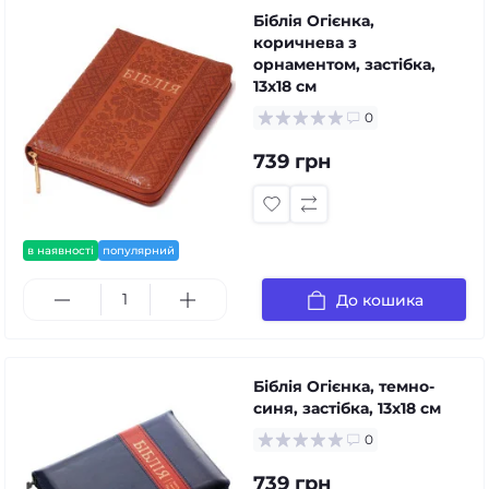
Біблія Огієнка,
коричнева з
орнаментом, застібка,
13х18 см
0
739 грн
в наявності
популярний
До кошика
Біблія Огієнка, темно-
синя, застібка, 13х18 см
0
739 грн