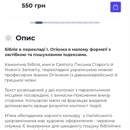
550 грн
Опис
Біблія в перекладі І. Огієнка в малому форматі з
застібкою та пошуковими індексами.
Канонічна Біблія, книги Святого Письма Старого й
Нового Заповіту, перекладені українською мовою
професором Іваном Огієнком із давньоєврейської й
грецької мови.
Текст розміщений у дві колонки з паралельними
місцями посередині, є виноски-пояснення внизу
сторінки. Кольорові мапи на форзацах видання
допомагають краще розуміти контекст подій.
М’яка обкладинка чорного кольору з італійського
шкірзамінника має художнє оформлення - червона
смужка. Є вказівники для швидкого пошуку біблійних