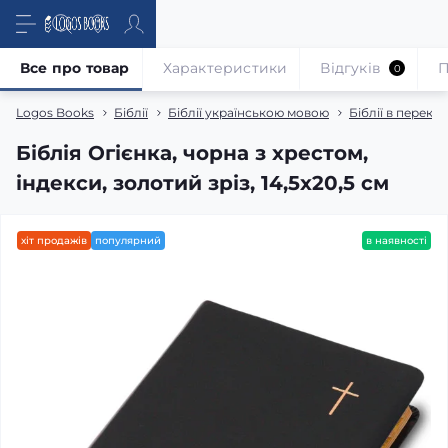
Все про товар
Характеристики
Відгуків
П
0
Logos Books
Біблії
Біблії українською мовою
Біблії в перекл
Біблія Огієнка, чорна з хрестом,
індекси, золотий зріз, 14,5х20,5 см
хіт продажів
популярний
в наявності