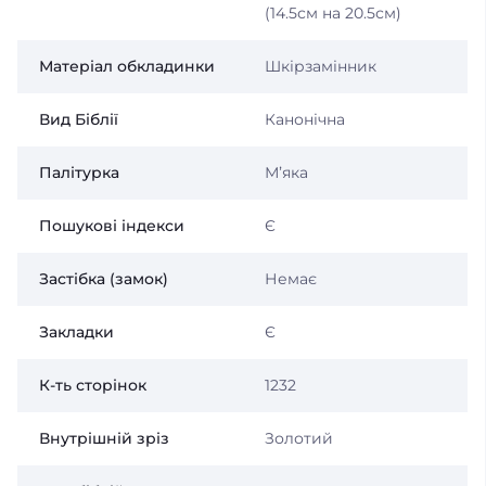
(14.5см на 20.5см)
Матеріал обкладинки
Шкірзамінник
Вид Біблії
Канонічна
Палітурка
Мʼяка
Пошукові індекси
Є
Застібка (замок)
Немає
Закладки
Є
К-ть сторінок
1232
Внутрішній зріз
Золотий