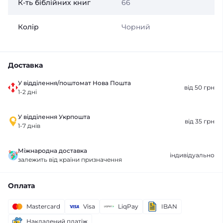
К-ть біблійних книг
66
Колір
Чорний
Доставка
У відділення/поштомат Нова Пошта
від 50 грн
1-2 дні
У відділення Укрпошта
від 35 грн
1-7 днів
Міжнародна доставка
індивідуально
залежить від країни призначення
Оплата
Mastercard
Visa
LiqPay
IBAN
Накладений платіж