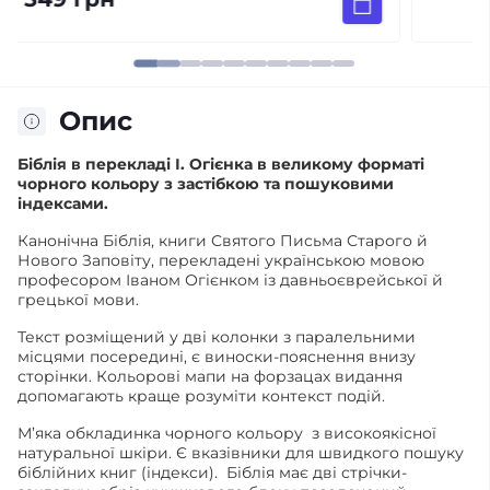
Опис
Біблія в перекладі І. Огієнка в великому форматі
чорного кольору з застібкою та пошуковими
індексами.
Канонічна Біблія, книги Святого Письма Старого й
Нового Заповіту, перекладені українською мовою
професором Іваном Огієнком із давньоєврейської й
грецької мови.
Текст розміщений у дві колонки з паралельними
місцями посередині, є виноски-пояснення внизу
сторінки. Кольорові мапи на форзацах видання
допомагають краще розуміти контекст подій.
М’яка обкладинка чорного кольору з високоякісної
натуральної шкіри. Є вказівники для швидкого пошуку
біблійних книг (індекси).
Біблія має дві стрічки-