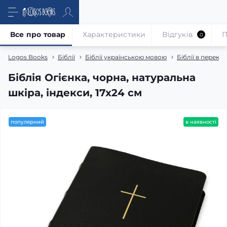
Все про товар
Характеристики
Відгуків
П
0
Logos Books
Біблії
Біблії українською мовою
Біблії в перекл
Біблія Огієнка, чорна, натуральна
шкіра, індекси, 17х24 см
популярний
в наявності