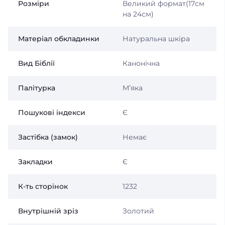
Розміри
Великий формат(17см
на 24см)
Матеріал обкладинки
Натуральна шкіра
Вид Біблії
Канонічна
Палітурка
Мʼяка
Пошукові індекси
Є
Застібка (замок)
Немає
Закладки
Є
К-ть сторінок
1232
Внутрішній зріз
Золотий