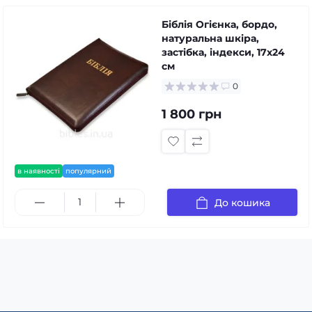
Біблія Огієнка, бордо,
натуральна шкіра,
застібка, індекси, 17х24
см
0
1 800 грн
в наявності
популярний
До кошика