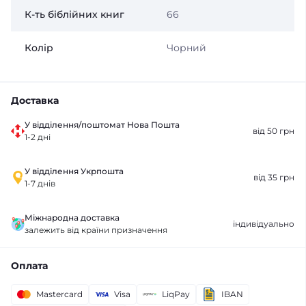
К-ть біблійних книг
66
Колір
Чорний
Доставка
У відділення/поштомат Нова Пошта
від 50 грн
1-2 дні
У відділення Укрпошта
від 35 грн
1-7 днів
Міжнародна доставка
індивідуально
залежить від країни призначення
Оплата
Mastercard
Visa
LiqPay
IBAN