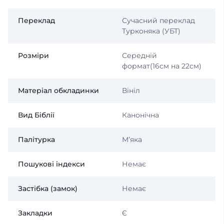
Переклад
Сучасний переклад
Турконяка (УБТ)
Розміри
Середній
формат(16см на 22см)
Матеріал обкладинки
Вініл
Вид Біблії
Канонічна
Палітурка
Мʼяка
Пошукові індекси
Немає
Застібка (замок)
Немає
Закладки
Є