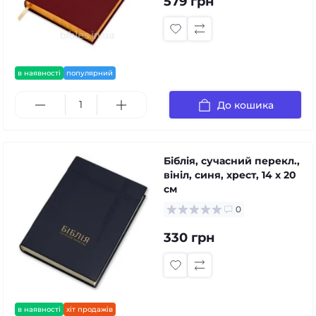
579 грн
в наявності
популярний
До кошика
Біблія, сучасний перекл.,
вініл, синя, хрест, 14 х 20
см
0
330 грн
в наявності
хіт продажів