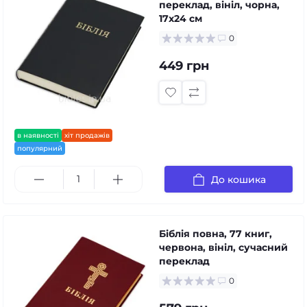
переклад, вініл, чорна,
17x24 см
0
449 грн
в наявності
хіт продажів
популярний
До кошика
Біблія повна, 77 книг,
червона, вініл, сучасний
переклад
0