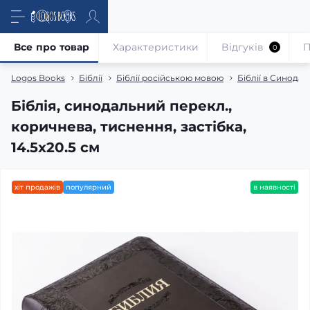
Все про товар
Характеристики
Відгуків
П
0
Logos Books
Біблії
Біблії російською мовою
Біблії в Синода
Біблія, синодальний перекл.,
коричнева, тиснення, застібка,
14.5x20.5 см
хіт продажів
популярний
в наявності