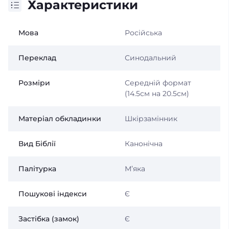
Характеристики
Мова
Російська
Переклад
Синодальний
Розміри
Середній формат
(14.5см на 20.5см)
Матеріал обкладинки
Шкірзамінник
Вид Біблії
Канонічна
Палітурка
Мʼяка
Пошукові індекси
Є
Застібка (замок)
Є