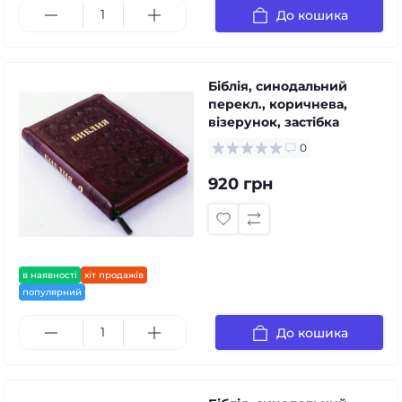
До кошика
Біблія, синодальний
перекл., коричнева,
візерунок, застібка
0
920 грн
в наявності
хіт продажів
популярний
До кошика