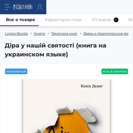
Все о товаре
Характеристики
Отзывов
В
0
Logos Books
Книги
Тематика книг
Вера и практическое хрис
Діра у нашій святості (книга на
украинском языке)
популярный
есть в наличии