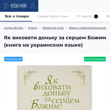
Все о товаре
Характеристики
Отзывов
В
0
Logos Books
Книги
Тематика книг
Вера и практическое хрис
Як виховати доньку за серцем Божим
(книга на украинском языке)
популярный
есть в наличии