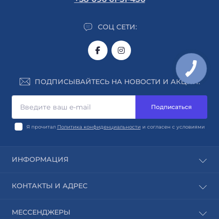
СОЦ СЕТИ:
ПОДПИСЫВАЙТЕСЬ НА НОВОСТИ И АКЦИИ:
Подписаться
Я прочитал
Политика конфиденциальности
и согласен с условиями
ИНФОРМАЦИЯ
Авторы
КОНТАКТЫ И АДРЕС
Издательства
Блог
г. Киев
МЕССЕНДЖЕРЫ
Контакты