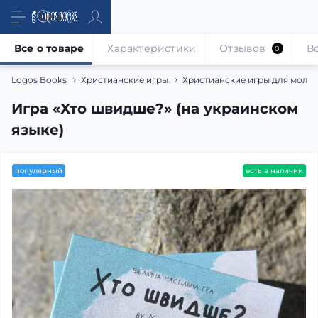
Все о товаре
Характеристики
Отзывов
В
0
Logos Books
Христианские игры
Христианские игры для моло
Игра «Хто швидше?» (на украинском
языке)
популярный
есть в наличии