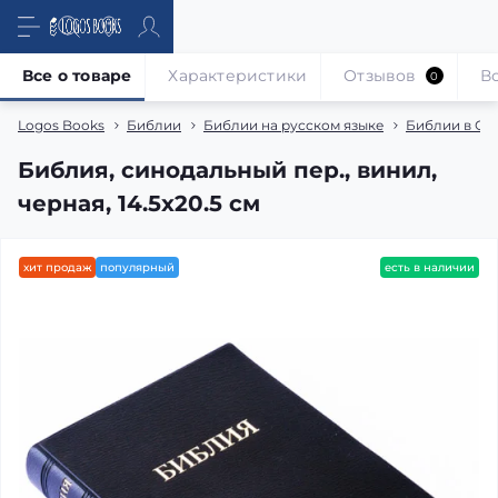
Все о товаре
Характеристики
Отзывов
В
0
Logos Books
Библии
Библии на русском языке
Библии в Си
Библия, синодальный пер., винил,
черная, 14.5x20.5 см
хит продаж
популярный
есть в наличии