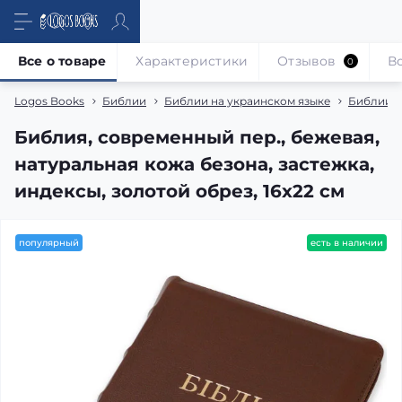
Все о товаре
Характеристики
Отзывов
В
0
Logos Books
Библии
Библии на украинском языке
Библии в
Библия, современный пер., бежевая,
натуральная кожа безона, застежка,
индексы, золотой обрез, 16х22 см
популярный
есть в наличии