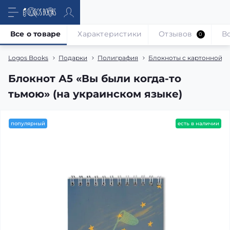
Все о товаре
Характеристики
Отзывов
В
0
Logos Books
Подарки
Полиграфия
Блокноты с картонной 
Блокнот А5 «Вы были когда-то
тьмою» (на украинском языке)
популярный
есть в наличии