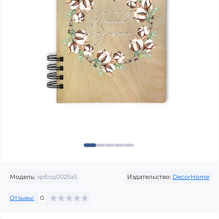
Модель:
хрблд0025а5
Издательство:
DecorHome
Отзывы:
0