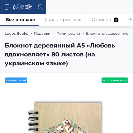
Все о товаре
Характеристики
Отзывов
В
0
Logos Books
Подарки
Полиграфия
Блокноты с деревянной
Блокнот деревянный А5 «Любовь
вдохновляет» 80 листов (на
украинском языке)
популярный
есть в наличии