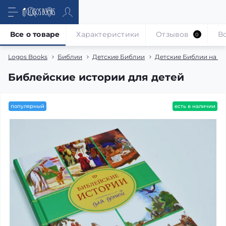
Все о товаре
Характеристики
Отзывов
В
0
Logos Books
Библии
Детские Библии
Детские Библии на ру
Библейские истории для детей
популярный
есть в наличии