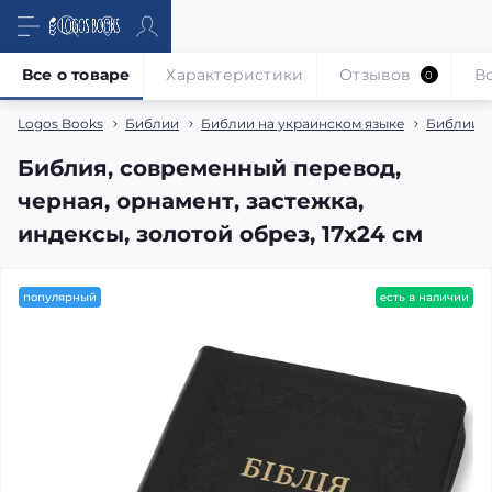
Все о товаре
Характеристики
Отзывов
В
0
Logos Books
Библии
Библии на украинском языке
Библии в
Библия, современный перевод,
черная, орнамент, застежка,
индексы, золотой обрез, 17x24 см
популярный
есть в наличии