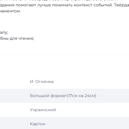
издания помогают лучше понимать контекст событий. Твёрд
наментом.
алу;
бны для чтения;
И. Огиенка
Большой формат(17см на 24см)
Украинский
Картон