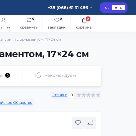
+38 (066) 61 31 456
ua
ru
0
0
0
сравнить
закладки
корзина
абинет
, синяя с орнаментом, 17×24 см
аментом, 17×24 см
ы
Рекомендуем
0
Отзывы:
0
ейское Общество