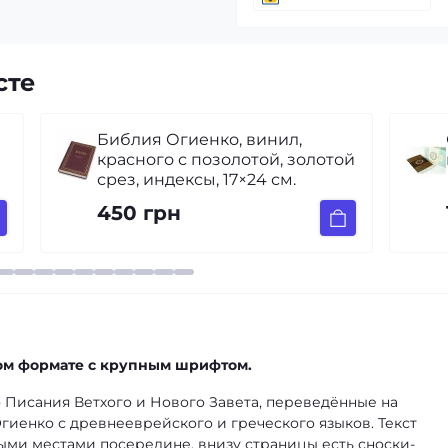
сте
Семейная настольная Библия
й
на русском языке (с футляром)
1 800 грн
ном формате с крупным шрифтом.
 Писания Ветхого и Нового Завета, переведённые на
иенко с древнееврейского и греческого языков. Текст
ыми местами посередине, внизу страницы есть сноски-