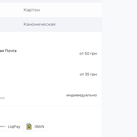
Картон
Каноническая
ая Почта
от 50 грн
от 35 грн
индивидуально
ния
LiqPay
IBAN