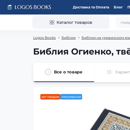
Доставка та Оплата
Блог
П
Каталог товаров
Logos Books
Библии
Библии на украинском яз
Библия Огиенко, тв
Все о товаре
Харак
хит продаж
популярный