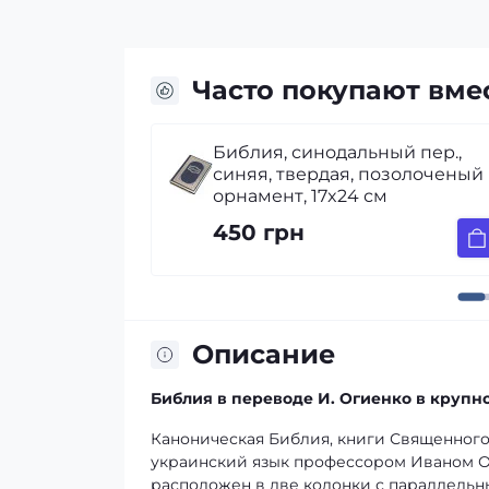
Часто покупают вме
ный пер.,
Библия Огиенко, винил,
позолоченый
красного с позолотой, золото
м
срез, индексы, 17×24 см.
450 грн
Описание
Библия в переводе И. Огиенко в круп
Каноническая Библия, книги Священного
украинский язык профессором Иваном Ог
расположен в две колонки с параллельн