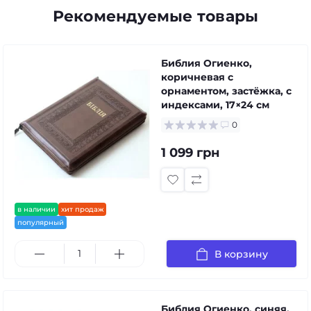
Рекомендуемые товары
Библия Огиенко,
коричневая с
орнаментом, застёжка, с
индексами, 17×24 см
0
1 099 грн
в наличии
хит продаж
популярный
В корзину
Библия Огиенко, синяя,