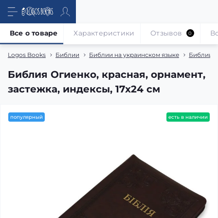
Все о товаре
Характеристики
Отзывов
В
0
Logos Books
Библии
Библии на украинском языке
Библии в
Библия Огиенко, красная, орнамент,
застежка, индексы, 17х24 см
популярный
есть в наличии