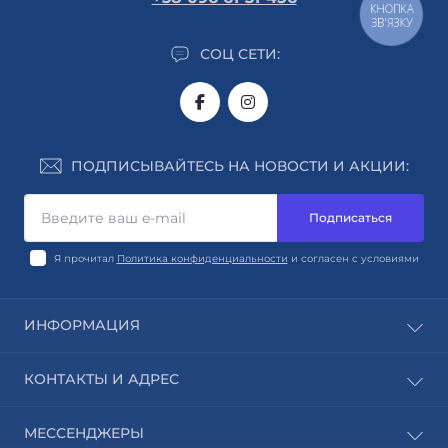
КНОПКА
ЗВ'ЯЗКУ
СОЦ СЕТИ:
ПОДПИСЫВАЙТЕСЬ НА НОВОСТИ И АКЦИИ:
Подписаться
Я прочитал
Политика конфиденциальности
и согласен с условиями
ИНФОРМАЦИЯ
Авторы
КОНТАКТЫ И АДРЕС
Издательства
Блог
г. Киев
МЕССЕНДЖЕРЫ
Контакты