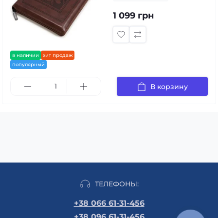
1 099 грн
в наличии
хит продаж
популярный
В корзину
ТЕЛЕФОНЫ:
+38 066 61-31-456
+38 096 61-31-456