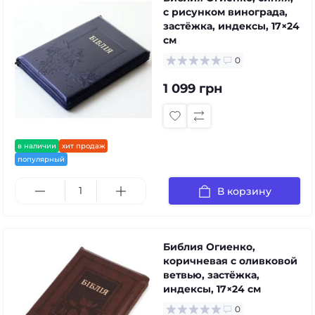
с рисунком винограда,
застёжка, индексы, 17×24
см
0
1 099 грн
в наличии
хит продаж
популярный
В корзину
Библия Огиенко,
коричневая с оливковой
ветвью, застёжка,
индексы, 17×24 см
0