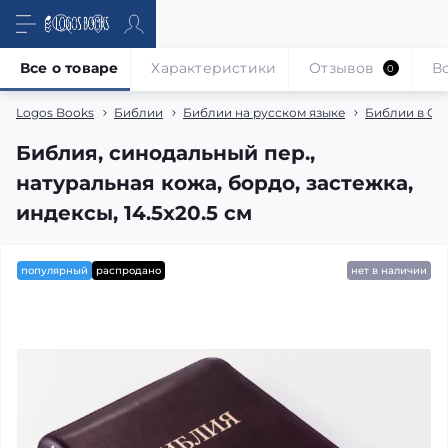
Все о товаре
Характеристики
Отзывов
В
0
Logos Books
Библии
Библии на русском языке
Библии в Си
Библия, синодальный пер.,
натуральная кожа, бордо, застежка,
индексы, 14.5x20.5 см
популярный
распродано
нет в наличии