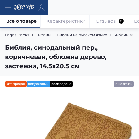
Все о товаре
Характеристики
Отзывов
В
0
Logos Books
Библии
Библии на русском языке
Библии в Си
Библия, синодальный пер.,
коричневая, обложка дерево,
застежка, 14.5x20.5 см
хит продаж
популярный
распродано
в наличии