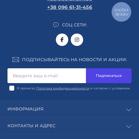
+38 096 61-31-456
КНОПКА
ЗВ'ЯЗКУ
СОЦ СЕТИ:
ПОДПИСЫВАЙТЕСЬ НА НОВОСТИ И АКЦИИ:
Подписаться
Я прочитал
Политика конфиденциальности
и согласен с условиями
ИНФОРМАЦИЯ
Авторы
КОНТАКТЫ И АДРЕС
Издательства
Блог
г. Киев