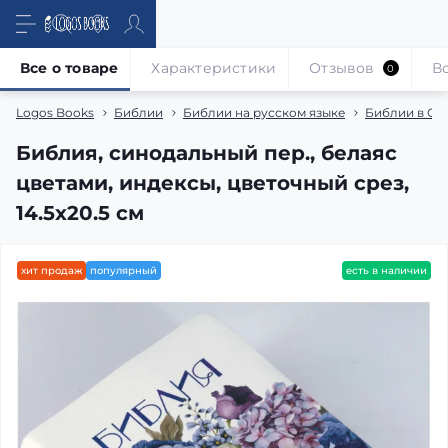
Все о товаре
Характеристики
Отзывов
В
0
Logos Books
Библии
Библии на русском языке
Библии в Си
Библия, синодальный пер., белаяс
цветами, индексы, цветочный срез,
14.5x20.5 см
хит продаж
популярный
есть в наличии