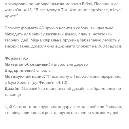
мотивуючий напис українською мовою з Біблії, Послання до
Филип'ян 4:13: "Я все можу в Тім, Хто мене підкріпляє, в Ісусі
Христі".
Блокнот формату А5 зручно носити з собою, він ідеально
підходить для запису важливих думок, планів, нотаток чи
творчих ідей. Міцна спіральна пружина забезпечує легкість у
використанні, дозволяючи відкривати блокнот на 360 градусів.
Формат:
А5
Матеріал обкладинки:
натуральне дерево
Вид кріплення:
спіраль
Мотивуючий напис:
"Я все можу в Тім, Хто мене підкріпляє,
в Ісусі Христі" (До Филип'ян 4:13)
Дизайн:
Яскравий та оригінальний дизайн з зображенням гір
та сонця
Цей блокнот стане чудовим подарунком для себе чи близьких,
хто цінує оригінальні речі та шукає натхнення у кожному дні.