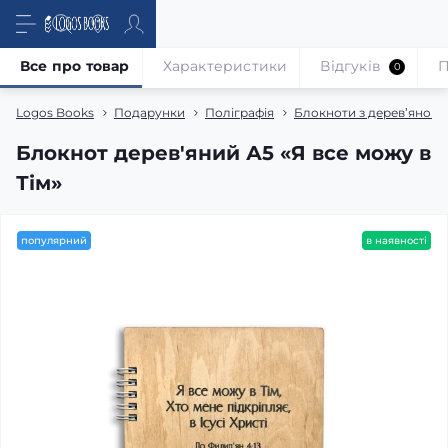
Все про товар
Характеристики
Відгуків
П
0
Logos Books
Подарунки
Поліграфія
Блокноти з деревʼяною
Блокнот дерев'яний А5 «Я все можу в
Тім»
популярний
в наявності